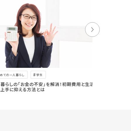
めての一人暮らし
学生
ペット
暮らしの「お金の不安」を解消！初期費用と生活
一人暮らしでも
上手に抑える方法とは
意点が知りたい