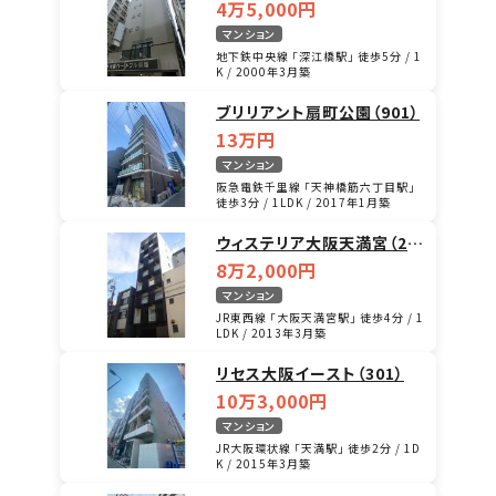
4万5,000円
マンション
地下鉄中央線 「深江橋駅」 徒歩5分 / 1
K / 2000年3月築
ブリリアント扇町公園（901）
13万円
マンション
阪急電鉄千里線 「天神橋筋六丁目駅」
徒歩3分 / 1LDK / 2017年1月築
ウィステリア大阪天満宮（20
1）
8万2,000円
マンション
JR東西線 「大阪天満宮駅」 徒歩4分 / 1
LDK / 2013年3月築
リセス大阪イースト（301）
10万3,000円
マンション
JR大阪環状線 「天満駅」 徒歩2分 / 1D
K / 2015年3月築