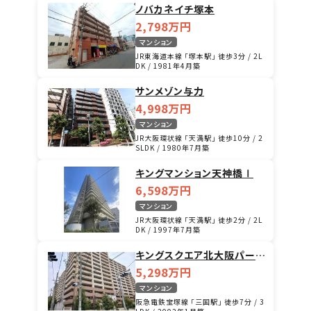
ノバカネイチ塚本
2,798万円
マンション
JR東海道本線 「塚本駅」 徒歩3分 / 2L
DK / 1981年4月築
サンメゾン与力
4,998万円
マンション
JR大阪環状線 「天満駅」 徒歩10分 / 2
SLDK / 1980年7月築
キングマンション天神橋Ⅰ
6,598万円
マンション
JR大阪環状線 「天満駅」 徒歩2分 / 2L
DK / 1997年7月築
キングスクエア北大阪パーク
フェリス Ⅰ番館
5,298万円
マンション
阪急電鉄宝塚線 「三国駅」 徒歩7分 / 3