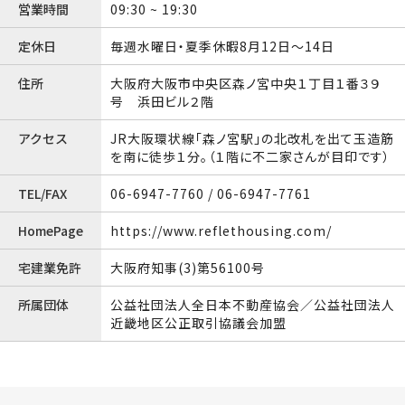
営業時間
09:30 ~ 19:30
定休日
毎週水曜日・夏季休暇8月12日〜14日
住所
大阪府大阪市中央区森ノ宮中央１丁目１番３９
号 浜田ビル２階
アクセス
JR大阪環状線「森ノ宮駅」の北改札を出て玉造筋
を南に徒歩１分。（１階に不二家さんが目印です）
TEL/FAX
06-6947-7760 / 06-6947-7761
HomePage
https://www.reflethousing.com/
宅建業免許
大阪府知事(3)第56100号
所属団体
公益社団法人全日本不動産協会／公益社団法人
近畿地区公正取引協議会加盟