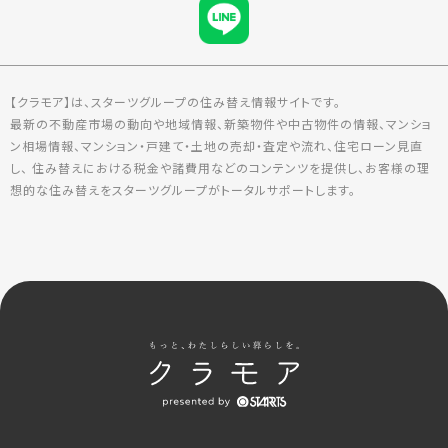
【クラモア】は、スターツグループの住み替え情報サイトです。
最新の不動産市場の動向や地域情報、新築物件や中古物件の情報、マンショ
ン相場情報、マンション・戸建て・土地の売却・査定や流れ、住宅ローン見直
し、 住み替えにおける税金や諸費用などのコンテンツを提供し、お客様の理
想的な住み替えをスターツグループがトータルサポートします。