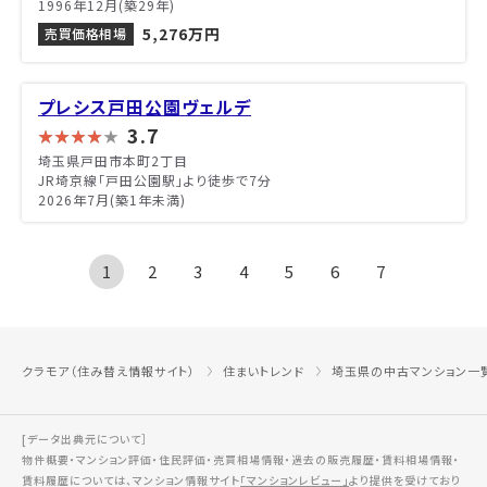
1996年12月(築29年)
5,276万円
売買価格相場
プレシス戸田公園ヴェルデ
3.7
埼玉県戸田市本町2丁目
JR埼京線「戸田公園駅」より徒歩で7分
2026年7月(築1年未満)
1
2
3
4
5
6
7
クラモア（住み替え情報サイト）
住まいトレンド
埼玉県の中古マンション一
[データ出典元について］
物件概要・マンション評価・住民評価・売買相場情報・過去の販売履歴・賃料相場情報・
賃料履歴については、マンション情報サイト
「マンションレビュー」
より提供を受けており