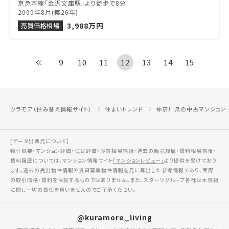
京急本線「金沢文庫駅」より徒歩で8分
2000年8月(築26年)
3,988万円
売買価格相場
9
10
11
12
13
14
15
クラモア（住み替え情報サイト）
住まいトレンド
神奈川県の中古マンション
[データ出典元について］
物件概要・マンション評価・住民評価・売買相場情報・過去の販売履歴・賃料相場情報・
賃料履歴については、マンション情報サイト
「マンションレビュー」
より提供を受けており
ます。過去の売出物件情報や賃貸募集物件情報を元に算出した参考情報であり、実際
の取引価格・賃料を保証するものではありません。また、スターツグループ各社は本情報
に関し一切の責任を負いませんのでご了承ください。
@kuramore_living