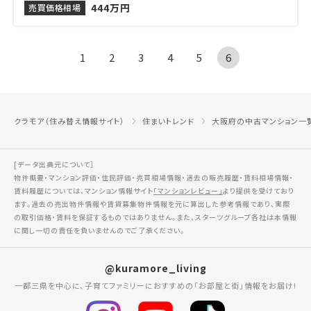
444万円
売買価格相場
1
2
3
4
5
6
クラモア（住み替え情報サイト）
住まいトレンド
大阪府の中古マンション一
[データ出典元について］
物件概要・マンション評価・住民評価・売買相場情報・過去の販売履歴・賃料相場情報・
賃料履歴については、マンション情報サイト
「マンションレビュー」
より提供を受けており
ます。過去の売出物件情報や賃貸募集物件情報を元に算出した参考情報であり、実際
の取引価格・賃料を保証するものではありません。また、スターツグループ各社は本情報
に関し一切の責任を負いませんのでご了承ください。
@kuramore_living
一都三県を中心に、子育てファミリーにおすすめの「お部屋と街」情報をお届け!