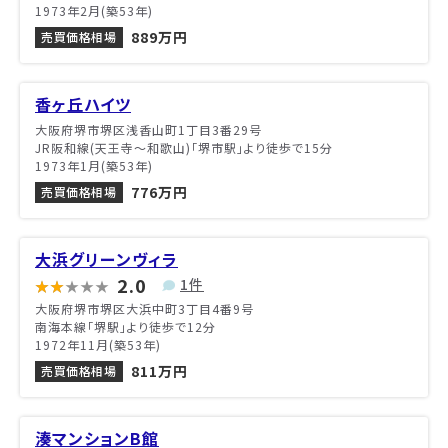
1973年2月(築53年)
889万円
売買価格相場
香ヶ丘ハイツ
大阪府堺市堺区浅香山町1丁目3番29号
JR阪和線(天王寺～和歌山)「堺市駅」より徒歩で15分
1973年1月(築53年)
776万円
売買価格相場
大浜グリーンヴィラ
2.0
1件
大阪府堺市堺区大浜中町3丁目4番9号
南海本線「堺駅」より徒歩で12分
1972年11月(築53年)
811万円
売買価格相場
湊マンションB館