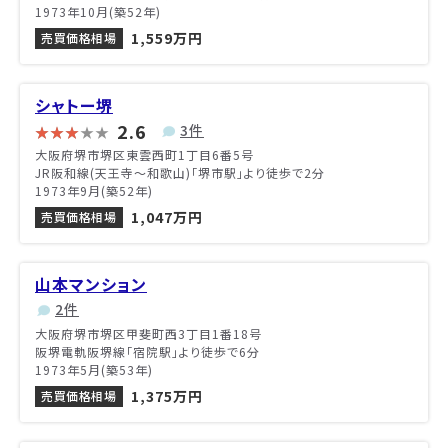
1973年10月(築52年)
1,559万円
売買価格相場
シャトー堺
2.6
3件
大阪府堺市堺区東雲西町1丁目6番5号
JR阪和線(天王寺～和歌山)「堺市駅」より徒歩で2分
1973年9月(築52年)
1,047万円
売買価格相場
山本マンション
2件
大阪府堺市堺区甲斐町西3丁目1番18号
阪堺電軌阪堺線「宿院駅」より徒歩で6分
1973年5月(築53年)
1,375万円
売買価格相場