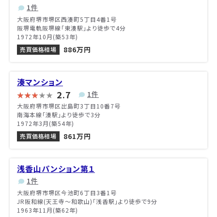
1件
大阪府堺市堺区西湊町5丁目4番1号
阪堺電軌阪堺線「東湊駅」より徒歩で4分
1972年10月(築53年)
886万円
売買価格相場
湊マンション
2.7
1件
大阪府堺市堺区出島町3丁目10番7号
南海本線「湊駅」より徒歩で3分
1972年3月(築54年)
861万円
売買価格相場
浅香山パンション第１
1件
大阪府堺市堺区今池町6丁目3番1号
JR阪和線(天王寺～和歌山)「浅香駅」より徒歩で9分
1963年11月(築62年)