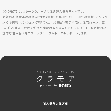
【クラモア】は、スターツグループの住み替え情報サイトです。
最新の不動産市場の動向や地域情報、新築物件や中古物件の情報、マンショ
ン相場情報、マンション・戸建て・土地の売却・査定や流れ、住宅ローン見直
し、 住み替えにおける税金や諸費用などのコンテンツを提供し、お客様の理
想的な住み替えをスターツグループがトータルサポートします。
個人情報保護方針