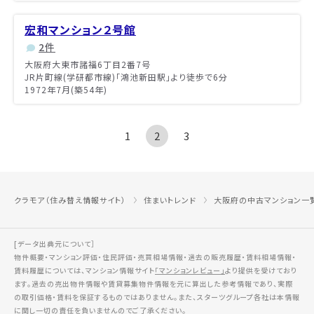
宏和マンション２号館
2件
大阪府大東市諸福6丁目2番7号
JR片町線(学研都市線)「鴻池新田駅」より徒歩で6分
1972年7月(築54年)
1
2
3
クラモア（住み替え情報サイト）
住まいトレンド
大阪府の中古マンション一
[データ出典元について］
物件概要・マンション評価・住民評価・売買相場情報・過去の販売履歴・賃料相場情報・
賃料履歴については、マンション情報サイト
「マンションレビュー」
より提供を受けており
ます。過去の売出物件情報や賃貸募集物件情報を元に算出した参考情報であり、実際
の取引価格・賃料を保証するものではありません。また、スターツグループ各社は本情報
に関し一切の責任を負いませんのでご了承ください。