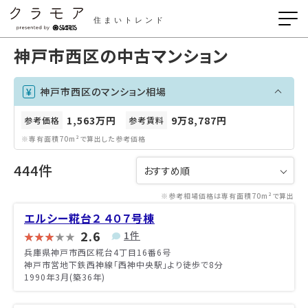
住まいトレンド
神戸市西区の中古マンション
神戸市西区のマンション相場
1,563万円
9万8,787円
参考価格
参考賃料
※専有面積70m²で算出した参考価格
444件
※参考相場価格は専有面積70m²で算出
エルシー糀台２ ４０７号棟
2.6
1件
兵庫県神戸市西区糀台4丁目16番6号
神戸市営地下鉄西神線「西神中央駅」より徒歩で8分
1990年3月(築36年)