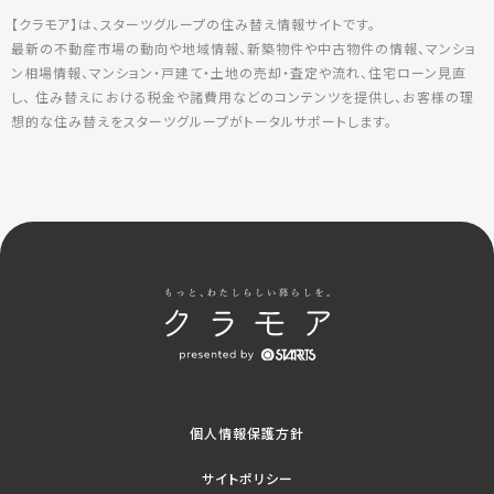
【クラモア】は、スターツグループの住み替え情報サイトです。
最新の不動産市場の動向や地域情報、新築物件や中古物件の情報、マンショ
ン相場情報、マンション・戸建て・土地の売却・査定や流れ、住宅ローン見直
し、 住み替えにおける税金や諸費用などのコンテンツを提供し、お客様の理
想的な住み替えをスターツグループがトータルサポートします。
個人情報保護方針
サイトポリシー