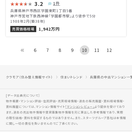
3.2
1件
兵庫県神戸市西区学園東町1丁目5番
神戸市営地下鉄西神線「学園都市駅」より徒歩で5分
1988年2月(築38年)
1,942万円
売買価格相場
6
7
8
9
10
11
12
クラモア（住み替え情報サイト）
住まいトレンド
兵庫県の中古マンション一
[データ出典元について］
物件概要・マンション評価・住民評価・売買相場情報・過去の販売履歴・賃料相場情報・
賃料履歴については、マンション情報サイト
「マンションレビュー」
より提供を受けており
ます。過去の売出物件情報や賃貸募集物件情報を元に算出した参考情報であり、実際
の取引価格・賃料を保証するものではありません。また、スターツグループ各社は本情報
に関し一切の責任を負いませんのでご了承ください。