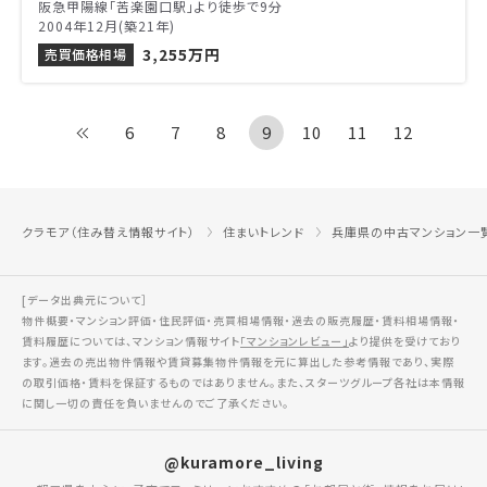
阪急甲陽線「苦楽園口駅」より徒歩で9分
2004年12月(築21年)
3,255万円
売買価格相場
6
7
8
9
10
11
12
クラモア（住み替え情報サイト）
住まいトレンド
兵庫県の中古マンション一
[データ出典元について］
物件概要・マンション評価・住民評価・売買相場情報・過去の販売履歴・賃料相場情報・
賃料履歴については、マンション情報サイト
「マンションレビュー」
より提供を受けており
ます。過去の売出物件情報や賃貸募集物件情報を元に算出した参考情報であり、実際
の取引価格・賃料を保証するものではありません。また、スターツグループ各社は本情報
に関し一切の責任を負いませんのでご了承ください。
@kuramore_living