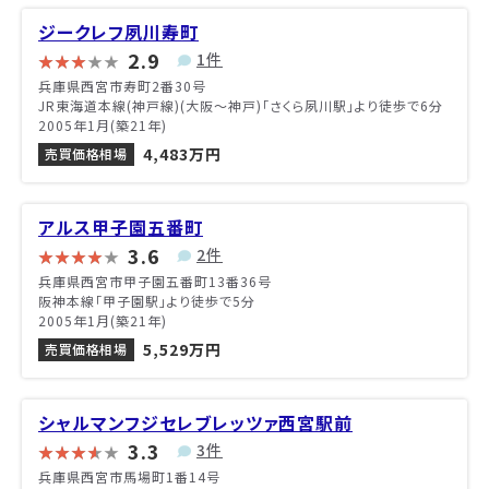
ジークレフ夙川寿町
2.9
1件
兵庫県西宮市寿町2番30号
JR東海道本線(神戸線)(大阪～神戸)「さくら夙川駅」より徒歩で6分
2005年1月(築21年)
4,483万円
売買価格相場
アルス甲子園五番町
3.6
2件
兵庫県西宮市甲子園五番町13番36号
阪神本線「甲子園駅」より徒歩で5分
2005年1月(築21年)
5,529万円
売買価格相場
シャルマンフジセレブレッツァ西宮駅前
3.3
3件
兵庫県西宮市馬場町1番14号