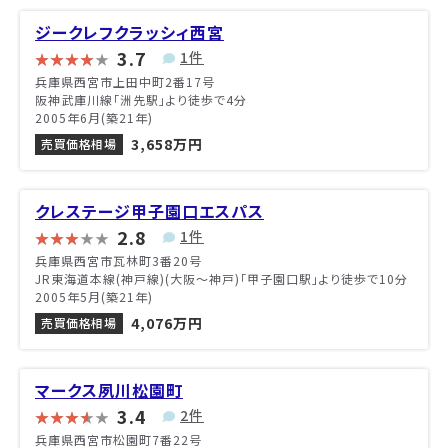
ジークレフクラッシィ西宮
3.7
1件
兵庫県西宮市上田中町2番17号
阪神武庫川線「洲先駅」より徒歩で4分
2005年6月(築21年)
3,658万円
売買価格相場
クレステージ甲子園口エスパス
2.8
1件
兵庫県西宮市瓦林町3番20号
JR東海道本線(神戸線)(大阪～神戸)「甲子園口駅」より徒歩で10分
2005年5月(築21年)
4,076万円
売買価格相場
マークス夙川松園町
3.4
2件
兵庫県西宮市松園町7番22号