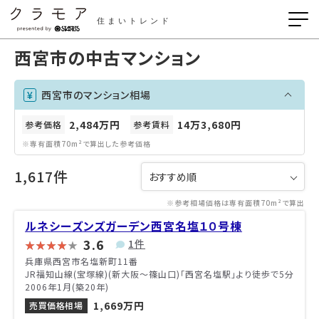
住まいトレンド
西宮市の中古マンション
西宮市のマンション相場
2,484万円
14万3,680円
参考価格
参考賃料
※専有面積70m²で算出した参考価格
1,617件
※参考相場価格は専有面積70m²で算出
ルネシーズンズガーデン西宮名塩１０号棟
3.6
1件
兵庫県西宮市名塩新町11番
JR福知山線(宝塚線)(新大阪～篠山口)「西宮名塩駅」より徒歩で5分
2006年1月(築20年)
1,669万円
売買価格相場