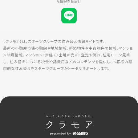
た情報をお届け
【クラモア】は、スターツグループの住み替え情報サイトです。
最新の不動産市場の動向や地域情報、新築物件や中古物件の情報、マンショ
ン相場情報、マンション・戸建て・土地の売却・査定や流れ、住宅ローン見直
し、 住み替えにおける税金や諸費用などのコンテンツを提供し、お客様の理
想的な住み替えをスターツグループがトータルサポートします。