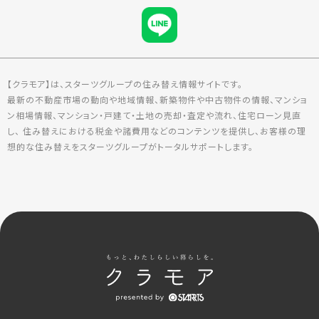
【クラモア】は、スターツグループの住み替え情報サイトです。
最新の不動産市場の動向や地域情報、新築物件や中古物件の情報、マンショ
ン相場情報、マンション・戸建て・土地の売却・査定や流れ、住宅ローン見直
し、 住み替えにおける税金や諸費用などのコンテンツを提供し、お客様の理
想的な住み替えをスターツグループがトータルサポートします。