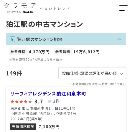
住まいトレンド
狛江駅の中古マンション
狛江駅のマンション相場
4,370万円
19万6,812円
参考価格
参考賃料
※専有面積70m²で算出した参考価格
149件
※参考相場価格は専有面積70m²で算出
リーフィアレジデンス狛江和泉本町
3.7
2件
東京都狛江市和泉本町1丁目11番11号
小田急小田原線「狛江駅」より徒歩で9分
2017年8月(築9年)
7,180万円
売買価格相場