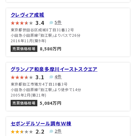
クレヴィア成城
3.4
5件
東京都世田谷区成城8丁目31番12号
小田急小田原線「狛江駅」よりバスで26分
2016年11月(築9年)
8,580万円
売買価格相場
グランノア和泉多摩川イーストスクエア
3.1
4件
東京都狛江市猪方4丁目10番3号
小田急小田原線「狛江駅」より徒歩で14分
2005年2月(築21年)
5,084万円
売買価格相場
セボンデルソール調布Ｗ棟
2.2
2件