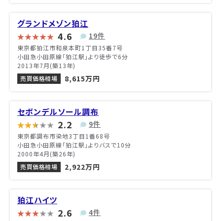
グランドメゾン狛江
4.6
19件
東京都狛江市和泉本町1丁目35番7号
小田急小田原線「狛江駅」より徒歩で6分
2013年7月(築13年)
8,615万円
売買価格相場
セボンデルソール調布
2.2
9件
東京都調布市染地3丁目1番68号
小田急小田原線「狛江駅」よりバスで10分
2000年4月(築26年)
2,922万円
売買価格相場
狛江ハイツ
2.6
4件