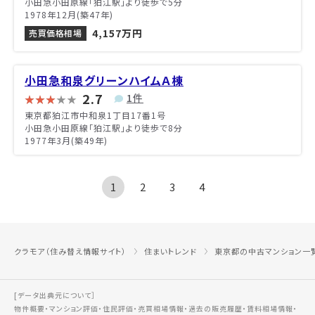
小田急小田原線「狛江駅」より徒歩で5分
1978年12月(築47年)
4,157万円
売買価格相場
小田急和泉グリーンハイムＡ棟
2.7
1件
東京都狛江市中和泉1丁目17番1号
小田急小田原線「狛江駅」より徒歩で8分
1977年3月(築49年)
1
2
3
4
クラモア（住み替え情報サイト）
住まいトレンド
東京都の中古マンション一
[データ出典元について］
物件概要・マンション評価・住民評価・売買相場情報・過去の販売履歴・賃料相場情報・