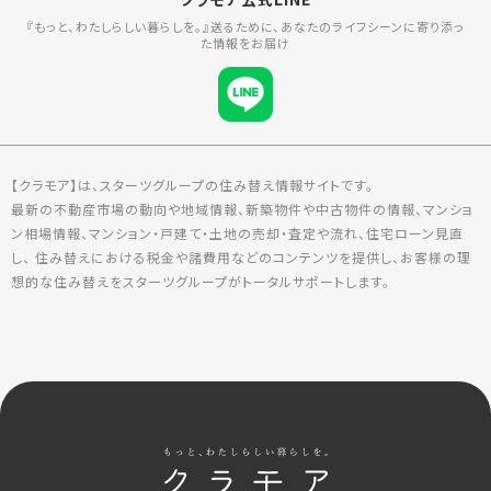
『もっと、わたしらしい暮らしを。』送るために、あなたのライフシーンに寄り添っ
た情報をお届け
【クラモア】は、スターツグループの住み替え情報サイトです。
最新の不動産市場の動向や地域情報、新築物件や中古物件の情報、マンショ
ン相場情報、マンション・戸建て・土地の売却・査定や流れ、住宅ローン見直
し、 住み替えにおける税金や諸費用などのコンテンツを提供し、お客様の理
想的な住み替えをスターツグループがトータルサポートします。