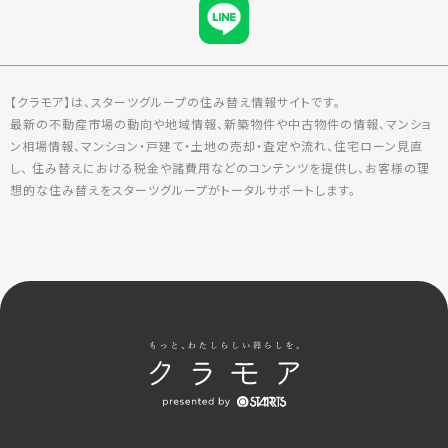
【クラモア】は、スターツグループの住み替え情報サイトです。
最新の不動産市場の動向や地域情報、新築物件や中古物件の情報、マンショ
ン相場情報、マンション・戸建て・土地の売却・査定や流れ、住宅ローン見直
し、 住み替えにおける税金や諸費用などのコンテンツを提供し、お客様の理
想的な住み替えをスターツグループがトータルサポートします。