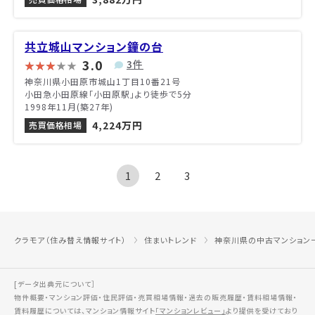
共立城山マンション鐘の台
3.0
3件
神奈川県小田原市城山1丁目10番21号
小田急小田原線「小田原駅」より徒歩で5分
1998年11月(築27年)
4,224万円
売買価格相場
1
2
3
クラモア（住み替え情報サイト）
住まいトレンド
神奈川県の中古マンション
[データ出典元について］
物件概要・マンション評価・住民評価・売買相場情報・過去の販売履歴・賃料相場情報・
賃料履歴については、マンション情報サイト
「マンションレビュー」
より提供を受けており