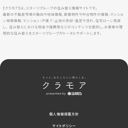
【クラモア】は、スターツグループの住み替え情報サイトです。
最新の不動産市場の動向や地域情報、新築物件や中古物件の情報、マンショ
ン相場情報、マンション・戸建て・土地の売却・査定や流れ、住宅ローン見直
し、 住み替えにおける税金や諸費用などのコンテンツを提供し、お客様の理
想的な住み替えをスターツグループがトータルサポートします。
個人情報保護方針
サイトポリシー