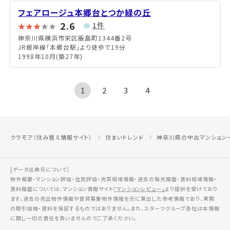
フェアロージュ本郷台とつか緑の丘
2.6
1件
神奈川県横浜市栄区飯島町1344番2号
JR根岸線「本郷台駅」より徒歩で19分
1998年10月(築27年)
1
2
3
4
クラモア（住み替え情報サイト）
住まいトレンド
神奈川県の中古マンション
[データ出典元について］
物件概要・マンション評価・住民評価・売買相場情報・過去の販売履歴・賃料相場情報・
賃料履歴については、マンション情報サイト
「マンションレビュー」
より提供を受けており
ます。過去の売出物件情報や賃貸募集物件情報を元に算出した参考情報であり、実際
の取引価格・賃料を保証するものではありません。また、スターツグループ各社は本情報
に関し一切の責任を負いませんのでご了承ください。