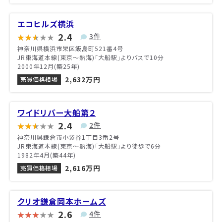
エコヒルズ横浜
2.4
3件
神奈川県横浜市栄区飯島町521番4号
JR東海道本線(東京～熱海)「大船駅」よりバスで10分
2000年12月(築25年)
2,632万円
売買価格相場
ワイドリバー大船第２
2.4
2件
神奈川県鎌倉市小袋谷1丁目3番2号
JR東海道本線(東京～熱海)「大船駅」より徒歩で6分
1982年4月(築44年)
2,616万円
売買価格相場
クリオ鎌倉岡本ホームズ
2.6
4件