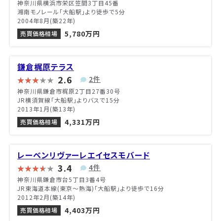
神奈川県横浜市栄区笠間3丁目45番
湘南モノレール「大船駅」より徒歩で5分
2004年8月(築22年)
5,780万円
売買価格相場
鎌倉梶原テラス
2.6
2件
神奈川県鎌倉市梶原2丁目27番30号
JR横須賀線「大船駅」よりバスで15分
2013年1月(築13年)
4,331万円
売買価格相場
レーベンリヴァーレエイセスモバード
3.4
4件
神奈川県鎌倉市台5丁目3番4号
JR東海道本線(東京～熱海)「大船駅」より徒歩で16分
2012年2月(築14年)
4,403万円
売買価格相場