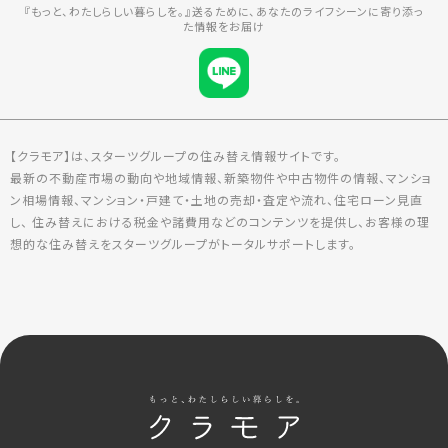
『もっと、わたしらしい暮らしを。』送るために、あなたのライフシーンに寄り添っ
た情報をお届け
【クラモア】は、スターツグループの住み替え情報サイトです。
最新の不動産市場の動向や地域情報、新築物件や中古物件の情報、マンショ
ン相場情報、マンション・戸建て・土地の売却・査定や流れ、住宅ローン見直
し、 住み替えにおける税金や諸費用などのコンテンツを提供し、お客様の理
想的な住み替えをスターツグループがトータルサポートします。