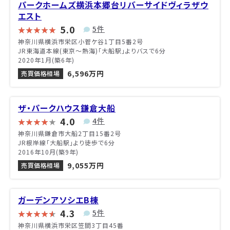
パークホームズ横浜本郷台リバーサイドヴィラザウ
エスト
5.0
5件
神奈川県横浜市栄区小菅ケ谷1丁目5番2号
JR東海道本線(東京～熱海)「大船駅」よりバスで6分
2020年1月(築6年)
6,596万円
売買価格相場
ザ・パークハウス鎌倉大船
4.0
4件
神奈川県鎌倉市大船2丁目15番2号
JR根岸線「大船駅」より徒歩で6分
2016年10月(築9年)
9,055万円
売買価格相場
ガーデンアソシエB棟
4.3
5件
神奈川県横浜市栄区笠間3丁目45番