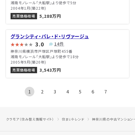
湘南モノレール「大船駅」より徒歩で5分
2004年1月(築22年)
5,288万円
売買価格相場
グランシティ・パレ・ド・リヴァージュ
3.0
14件
神奈川県横浜市戸塚区戸塚町455番
湘南モノレール「大船駅」より徒歩で18分
2005年9月(築20年)
3,543万円
売買価格相場
1
2
3
4
5
6
7
クラモア（住み替え情報サイト）
住まいトレンド
神奈川県の中古マンション