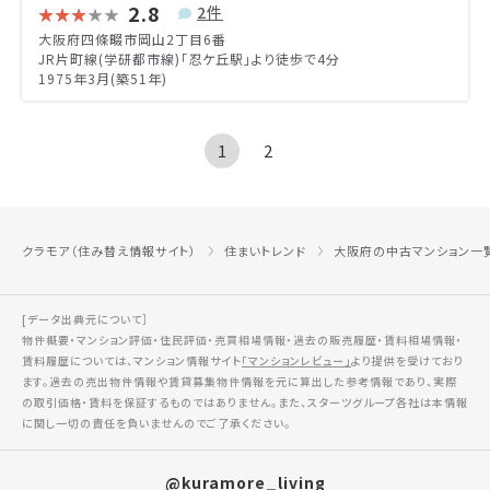
2.8
2件
大阪府四條畷市岡山2丁目6番
JR片町線(学研都市線)「忍ケ丘駅」より徒歩で4分
1975年3月(築51年)
1
2
クラモア（住み替え情報サイト）
住まいトレンド
大阪府の中古マンション一
[データ出典元について］
物件概要・マンション評価・住民評価・売買相場情報・過去の販売履歴・賃料相場情報・
賃料履歴については、マンション情報サイト
「マンションレビュー」
より提供を受けており
ます。過去の売出物件情報や賃貸募集物件情報を元に算出した参考情報であり、実際
の取引価格・賃料を保証するものではありません。また、スターツグループ各社は本情報
に関し一切の責任を負いませんのでご了承ください。
@kuramore_living