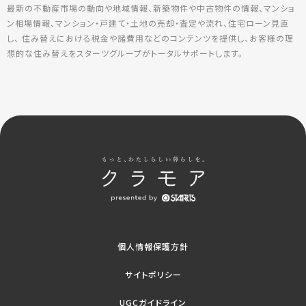
最新の不動産市場の動向や地域情報、新築物件や中古物件の情報、マンショ
ン相場情報、マンション・戸建て・土地の売却・査定や流れ、住宅ローン見直
し、 住み替えにおける税金や諸費用などのコンテンツを提供し、お客様の理
想的な住み替えをスターツグループがトータルサポートします。
個人情報保護方針
サイトポリシー
UGCガイドライン