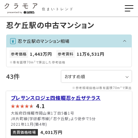
住まいトレンド
忍ケ丘駅の中古マンション
忍ケ丘駅のマンション相場
1,443万円
11万6,531円
参考価格
参考賃料
※専有面積70m²で算出した参考価格
43件
※参考相場価格は専有面積70m²で算出
プレサンスロジェ四條畷忍ヶ丘ザテラス
4.1
大阪府四條畷市岡山東1丁目5番1号
JR片町線(学研都市線)「忍ケ丘駅」より徒歩で5分
2021年11月(築4年)
4,031万円
売買価格相場