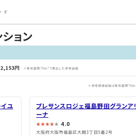
ンド
ンション
2,153円
※専有面積70m²で算出した参考価格
※参考相場価格は専有面積70m
レイユ
プレサンスロジェ福島野田グランア
ーナ
4.0
大阪府大阪市福島区大開3丁目5番2号