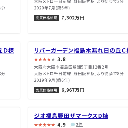
大阪メトロ千日前線「野田阪神駅」より徒歩で2分
2020年7月(築6年)
4分
7,302万円
売買価格相場
丘Ｄ棟
リバーガーデン福島木漏れ日の丘Ｃ
3.8
大阪府大阪市福島区鷺洲5丁目12番2号
8分
大阪メトロ千日前線「野田阪神駅」より徒歩で8分
2019年9月(築6年)
6,967万円
売買価格相場
ジオ福島野田ザマークスD棟
4.9
2件