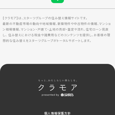
【クラモア】は、スターツグループの住み替え情報サイトです。
最新の不動産市場の動向や地域情報、新築物件や中古物件の情報、マンショ
ン相場情報、マンション・戸建て・土地の売却・査定や流れ、住宅ローン見直
し、 住み替えにおける税金や諸費用などのコンテンツを提供し、お客様の理
想的な住み替えをスターツグループがトータルサポートします。
個人情報保護方針