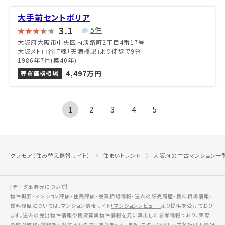
大手前セントポリア
3.1
5件
大阪府大阪市中央区内淡路町2丁目4番17号
大阪メトロ谷町線「天満橋駅」より徒歩で9分
1986年7月(築40年)
4,497万円
売買価格相場
1
2
3
4
5
クラモア（住み替え情報サイト）
住まいトレンド
大阪府の中古マンション一
[データ出典元について］
物件概要・マンション評価・住民評価・売買相場情報・過去の販売履歴・賃料相場情報・
賃料履歴については、マンション情報サイト
「マンションレビュー」
より提供を受けており
ます。過去の売出物件情報や賃貸募集物件情報を元に算出した参考情報であり、実際
の取引価格・賃料を保証するものではありません。また、スターツグループ各社は本情報