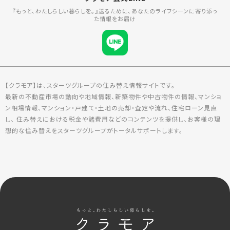
『もっと、わたしらしい暮らしを。』送るために、あなたのライフシーンに寄り添っ
た情報をお届け
【クラモア】は、スターツグループの住み替え情報サイトです。
最新の不動産市場の動向や地域情報、新築物件や中古物件の情報、マンショ
ン相場情報、マンション・戸建て・土地の売却・査定や流れ、住宅ローン見直
し、 住み替えにおける税金や諸費用などのコンテンツを提供し、お客様の理
想的な住み替えをスターツグループがトータルサポートします。