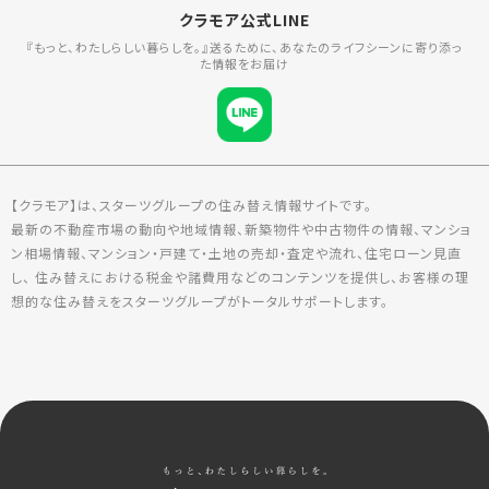
クラモア公式LINE
『もっと、わたしらしい暮らしを。』送るために、あなたのライフシーンに寄り添っ
た情報をお届け
【クラモア】は、スターツグループの住み替え情報サイトです。
最新の不動産市場の動向や地域情報、新築物件や中古物件の情報、マンショ
ン相場情報、マンション・戸建て・土地の売却・査定や流れ、住宅ローン見直
し、 住み替えにおける税金や諸費用などのコンテンツを提供し、お客様の理
想的な住み替えをスターツグループがトータルサポートします。