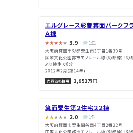
エルグレース彩都箕面パークフ
Ａ棟
3.9
1件
大阪府箕面市彩都粟生南3丁目1番30号
国際文化公園都市モノレール線（彩都線）「彩
より徒歩で6分
2012年2月(築14年)
2,952万円
売買価格相場
箕面粟生第２住宅２２棟
2.0
1件
大阪府箕面市粟生間谷西4丁目2番22号
国際文化公園都市モノレール線（彩都線）「彩