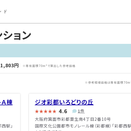
ンド
ンション
1,803円
※専有面積70m²で算出した参考価格
※参考相場価格は専有面積70m
トＡ棟
ジオ彩都いろどりの丘
4.6
1件
大阪府箕面市彩都粟生南4丁目2番10号
都西駅」
国際文化公園都市モノレール線（彩都線）「彩都西駅