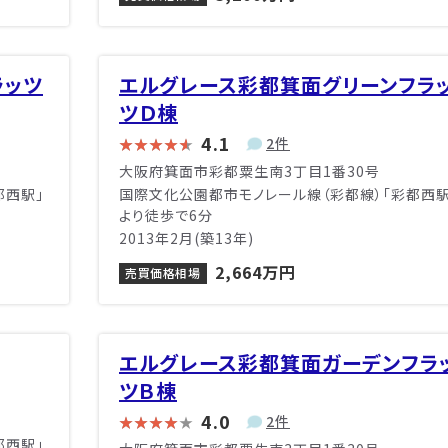
ラッツ
エルグレース彩都箕面グリーンフラ
ツＤ棟
4.1
2件
大阪府箕面市彩都粟生南3丁目1番30号
都西駅」
国際文化公園都市モノレール線（彩都線）「彩都西駅
より徒歩で6分
2013年2月(築13年)
2,664万円
売買価格相場
エルグレース彩都箕面ガーデンフラ
ツＢ棟
4.0
2件
都西駅」