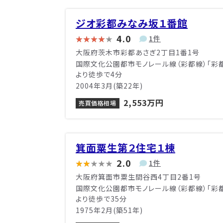
ジオ彩都みなみ坂１番館
4.0
1件
大阪府茨木市彩都あさぎ2丁目1番1号
国際文化公園都市モノレール線（彩都線）「彩
より徒歩で4分
2004年3月(築22年)
2,553万円
売買価格相場
箕面粟生第２住宅１棟
2.0
1件
大阪府箕面市粟生間谷西4丁目2番1号
国際文化公園都市モノレール線（彩都線）「彩
より徒歩で35分
1975年2月(築51年)