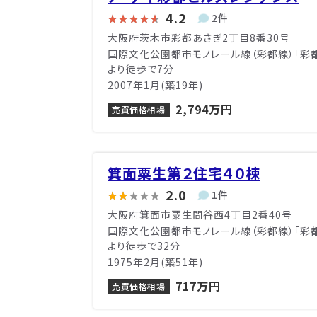
4.2
2件
大阪府茨木市彩都あさぎ2丁目8番30号
国際文化公園都市モノレール線（彩都線）「彩
より徒歩で7分
2007年1月(築19年)
2,794万円
売買価格相場
箕面粟生第２住宅４０棟
2.0
1件
大阪府箕面市粟生間谷西4丁目2番40号
国際文化公園都市モノレール線（彩都線）「彩
より徒歩で32分
1975年2月(築51年)
717万円
売買価格相場