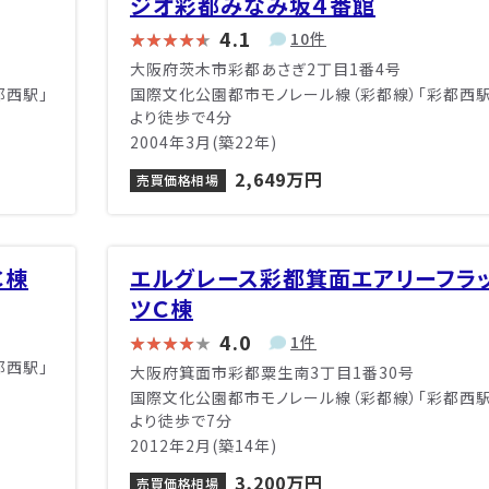
ジオ彩都みなみ坂４番館
4.1
10件
大阪府茨木市彩都あさぎ2丁目1番4号
都西駅」
国際文化公園都市モノレール線（彩都線）「彩都西駅
より徒歩で4分
2004年3月(築22年)
2,649万円
売買価格相場
Ｃ棟
エルグレース彩都箕面エアリーフラ
ツＣ棟
4.0
1件
都西駅」
大阪府箕面市彩都粟生南3丁目1番30号
国際文化公園都市モノレール線（彩都線）「彩都西駅
より徒歩で7分
2012年2月(築14年)
3,200万円
売買価格相場