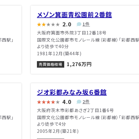
メゾン箕面青松園前２番館
2.0
1件
大阪府箕面市外院3丁目12番18号
都西駅」
国際文化公園都市モノレール線（彩都線）「彩都西駅
より徒歩で40分
1981年12月(築44年)
1,276万円
売買価格相場
ジオ彩都みなみ坂６番館
4.0
2件
大阪府茨木市彩都あさぎ2丁目1番6号
都西駅」
国際文化公園都市モノレール線（彩都線）「彩都西駅
より徒歩で4分
2005年2月(築21年)