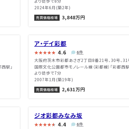
より徒歩で8分
2024年6月(築2年)
3,848万円
売買価格相場
ア・デイ彩都
4.6
6件
大阪府茨木市彩都あさぎ2丁目8番21号、30号、31
都西駅」
国際文化公園都市モノレール線（彩都線）「彩都西駅
より徒歩で7分
2007年1月(築19年)
2,631万円
売買価格相場
ジオ彩都みなみ坂
4.4
6件