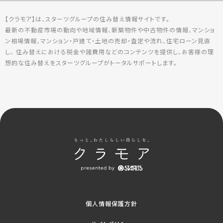
【クラモア】は、スターツグループの住み替え情報サイトです。
最新の不動産市場の動向や地域情報、新築物件や中古物件の情報、マンショ
ン相場情報、マンション・戸建て・土地の売却・査定や流れ、住宅ローン見直
し、 住み替えにおける税金や諸費用などのコンテンツを提供し、お客様の理
想的な住み替えをスターツグループがトータルサポートします。
個人情報保護方針