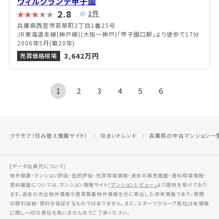
ウィルグランデ甲子園
2.8
1件
兵庫県西宮市若草町2丁目1番25号
JR東海道本線(神戸線)(大阪～神戸)「甲子園口駅」より徒歩で17分
2006年5月(築20年)
3,642万円
売買価格相場
1
2
3
4
5
6
クラモア（住み替え情報サイト）
住まいトレンド
兵庫県の中古マンション一
[データ出典元について］
物件概要・マンション評価・住民評価・売買相場情報・過去の販売履歴・賃料相場情報・
賃料履歴については、マンション情報サイト
「マンションレビュー」
より提供を受けており
ます。過去の売出物件情報や賃貸募集物件情報を元に算出した参考情報であり、実際
の取引価格・賃料を保証するものではありません。また、スターツグループ各社は本情報
に関し一切の責任を負いませんのでご了承ください。