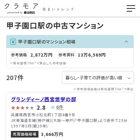
住まいトレンド
甲子園口駅の中古マンション
甲子園口駅のマンション相場
2,872万円
13万6,569円
参考価格
参考賃料
※専有面積70m²で算出した参考価格
207件
※参考相場価格は専有面積70m²で算出
グランディーノ西宮悠学の邸
2.8
6件
兵庫県西宮市小松北町1丁目4番9号
JR東海道本線(神戸線)(大阪～神戸)「甲子園口駅」より徒歩で23分
1997年3月(築29年)
3,666万円
売買価格相場