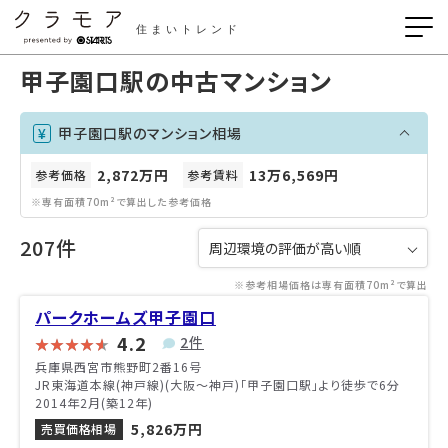
住まいトレンド
甲子園口駅の中古マンション
甲子園口駅のマンション相場
2,872万円
13万6,569円
参考価格
参考賃料
※専有面積70m²で算出した参考価格
207件
※参考相場価格は専有面積70m²で算出
パークホームズ甲子園口
4.2
2件
兵庫県西宮市熊野町2番16号
JR東海道本線(神戸線)(大阪～神戸)「甲子園口駅」より徒歩で6分
2014年2月(築12年)
5,826万円
売買価格相場