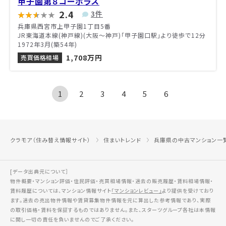
甲子園第８コーポラス
2.4
3件
兵庫県西宮市上甲子園1丁目5番
JR東海道本線(神戸線)(大阪～神戸)「甲子園口駅」より徒歩で12分
1972年3月(築54年)
1,708万円
売買価格相場
1
2
3
4
5
6
クラモア（住み替え情報サイト）
住まいトレンド
兵庫県の中古マンション一
[データ出典元について］
物件概要・マンション評価・住民評価・売買相場情報・過去の販売履歴・賃料相場情報・
賃料履歴については、マンション情報サイト
「マンションレビュー」
より提供を受けており
ます。過去の売出物件情報や賃貸募集物件情報を元に算出した参考情報であり、実際
の取引価格・賃料を保証するものではありません。また、スターツグループ各社は本情報
に関し一切の責任を負いませんのでご了承ください。