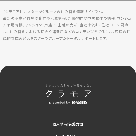
【クラモア】は、スターツグループの住み替え情報サイトです。
最新の不動産市場の動向や地域情報、新築物件や中古物件の情報、マンショ
ン相場情報、マンション・戸建て・土地の売却・査定や流れ、住宅ローン見直
し、 住み替えにおける税金や諸費用などのコンテンツを提供し、お客様の理
想的な住み替えをスターツグループがトータルサポートします。
個人情報保護方針