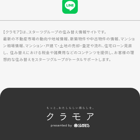
【クラモア】は、スターツグループの住み替え情報サイトです。
最新の不動産市場の動向や地域情報、新築物件や中古物件の情報、マンショ
ン相場情報、マンション・戸建て・土地の売却・査定や流れ、住宅ローン見直
し、 住み替えにおける税金や諸費用などのコンテンツを提供し、お客様の理
想的な住み替えをスターツグループがトータルサポートします。