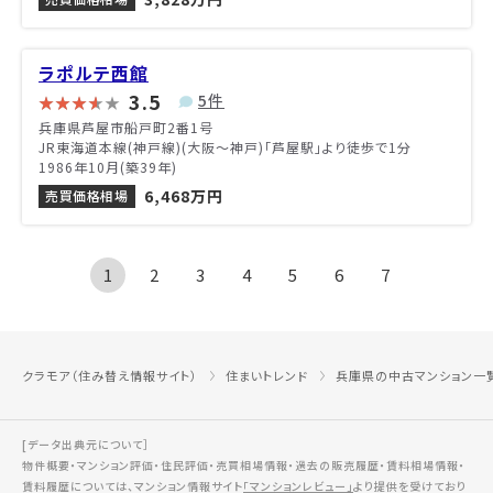
ラポルテ西館
3.5
5件
兵庫県芦屋市船戸町2番1号
JR東海道本線(神戸線)(大阪～神戸)「芦屋駅」より徒歩で1分
1986年10月(築39年)
6,468万円
売買価格相場
1
2
3
4
5
6
7
クラモア（住み替え情報サイト）
住まいトレンド
兵庫県の中古マンション一
[データ出典元について］
物件概要・マンション評価・住民評価・売買相場情報・過去の販売履歴・賃料相場情報・
賃料履歴については、マンション情報サイト
「マンションレビュー」
より提供を受けており