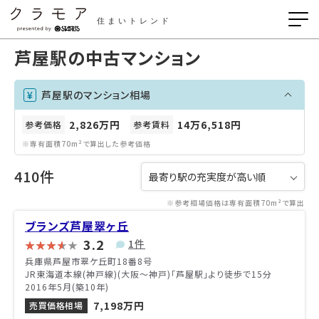
住まいトレンド
芦屋駅の中古マンション
芦屋駅のマンション相場
2,826万円
14万6,518円
参考価格
参考賃料
※専有面積70m²で算出した参考価格
410件
※参考相場価格は専有面積70m²で算出
ブランズ芦屋翠ヶ丘
3.2
1件
兵庫県芦屋市翠ケ丘町18番8号
JR東海道本線(神戸線)(大阪～神戸)「芦屋駅」より徒歩で15分
2016年5月(築10年)
7,198万円
売買価格相場