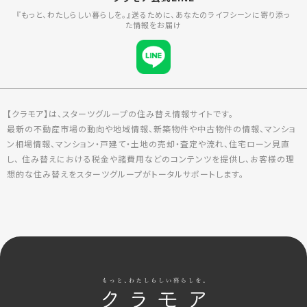
『もっと、わたしらしい暮らしを。』送るために、あなたのライフシーンに寄り添っ
た情報をお届け
【クラモア】は、スターツグループの住み替え情報サイトです。
最新の不動産市場の動向や地域情報、新築物件や中古物件の情報、マンショ
ン相場情報、マンション・戸建て・土地の売却・査定や流れ、住宅ローン見直
し、 住み替えにおける税金や諸費用などのコンテンツを提供し、お客様の理
想的な住み替えをスターツグループがトータルサポートします。