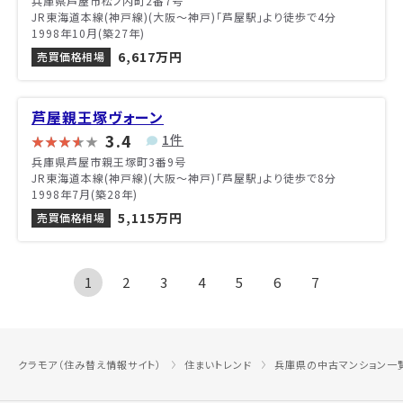
兵庫県芦屋市松ノ内町2番7号
JR東海道本線(神戸線)(大阪～神戸)「芦屋駅」より徒歩で4分
1998年10月(築27年)
6,617万円
売買価格相場
芦屋親王塚ヴォーン
3.4
1件
兵庫県芦屋市親王塚町3番9号
JR東海道本線(神戸線)(大阪～神戸)「芦屋駅」より徒歩で8分
1998年7月(築28年)
5,115万円
売買価格相場
1
2
3
4
5
6
7
クラモア（住み替え情報サイト）
住まいトレンド
兵庫県の中古マンション一