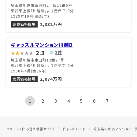
埼玉県川越市新宿町2丁目19番6号
東武東上線「川越駅」より徒歩で10分
1989年10月(築36年)
2,332万円
売買価格相場
キャッスルマンション川越B
2.3
3件
埼玉県川越市東田町12番27号
東武東上線「川越駅」より徒歩で10分
1990年4月(築36年)
2,074万円
売買価格相場
1
2
3
4
5
6
7
クラモア（住み替え情報サイト）
住まいトレンド
埼玉県の中古マンション一