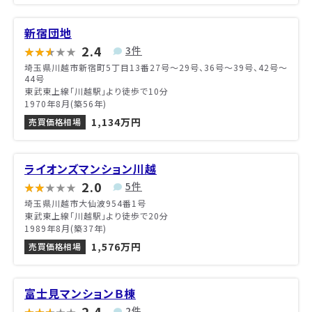
新宿団地
2.4
3件
埼玉県川越市新宿町5丁目13番27号〜29号、36号〜39号、42号〜
44号
東武東上線「川越駅」より徒歩で10分
1970年8月(築56年)
1,134万円
売買価格相場
ライオンズマンション川越
2.0
5件
埼玉県川越市大仙波954番1号
東武東上線「川越駅」より徒歩で20分
1989年8月(築37年)
1,576万円
売買価格相場
富士見マンションＢ棟
2.4
2件