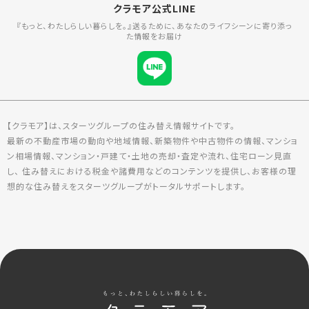
クラモア公式LINE
『もっと、わたしらしい暮らしを。』送るために、あなたのライフシーンに寄り添っ
た情報をお届け
【クラモア】は、スターツグループの住み替え情報サイトです。
最新の不動産市場の動向や地域情報、新築物件や中古物件の情報、マンショ
ン相場情報、マンション・戸建て・土地の売却・査定や流れ、住宅ローン見直
し、 住み替えにおける税金や諸費用などのコンテンツを提供し、お客様の理
想的な住み替えをスターツグループがトータルサポートします。