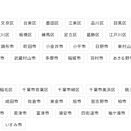
文京区
台東区
墨田区
江東区
品川区
目黒区
荒川区
板橋区
練馬区
足立区
葛飾区
江戸川区
調布市
町田市
小金井市
小平市
日野市
東村山
米市
武蔵村山市
多摩市
稲城市
羽村市
あきる野
稲毛区
千葉市若葉区
千葉市緑区
千葉市美浜区
銚
成田市
佐倉市
東金市
旭市
習志野市
柏市
谷市
君津市
富津市
浦安市
四街道市
袖ケ浦市
いすみ市