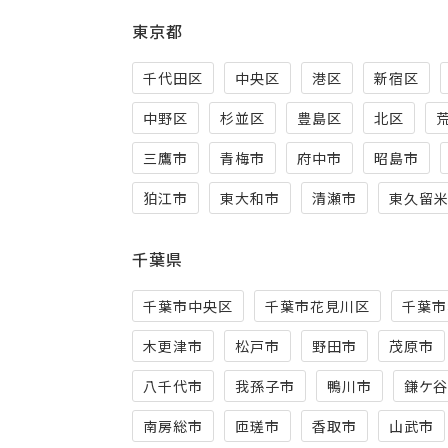
東京都
千代田区
中央区
港区
新宿区
中野区
杉並区
豊島区
北区
三鷹市
青梅市
府中市
昭島市
狛江市
東大和市
清瀬市
東久留
千葉県
千葉市中央区
千葉市花見川区
千葉市
木更津市
松戸市
野田市
茂原市
八千代市
我孫子市
鴨川市
鎌ケ
南房総市
匝瑳市
香取市
山武市