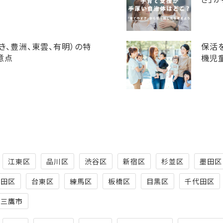
き、豊洲、東雲、有明）の特
保活
意点
機児
江東区
品川区
渋谷区
新宿区
杉並区
墨田区
大田区
台東区
練馬区
板橋区
目黒区
千代田区
三鷹市