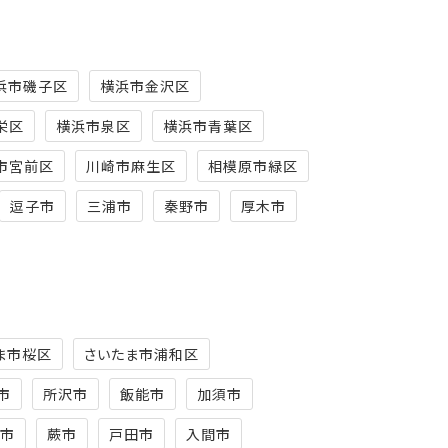
浜市磯子区
横浜市金沢区
栄区
横浜市泉区
横浜市青葉区
市宮前区
川崎市麻生区
相模原市緑区
逗子市
三浦市
秦野市
厚木市
ま市桜区
さいたま市浦和区
市
所沢市
飯能市
加須市
市
蕨市
戸田市
入間市