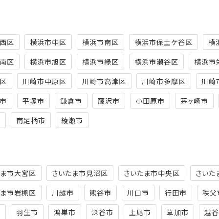
西区
横浜市中区
横浜市南区
横浜市保土ケ谷区
横
南区
横浜市旭区
横浜市緑区
横浜市瀬谷区
横浜市
区
川崎市中原区
川崎市高津区
川崎市多摩区
川崎
市
平塚市
鎌倉市
藤沢市
小田原市
茅ヶ崎市
市
南足柄市
綾瀬市
たま市大宮区
さいたま市見沼区
さいたま市中央区
さいた
たま市岩槻区
川越市
熊谷市
川口市
行田市
秩父
市
羽生市
鴻巣市
深谷市
上尾市
草加市
越谷