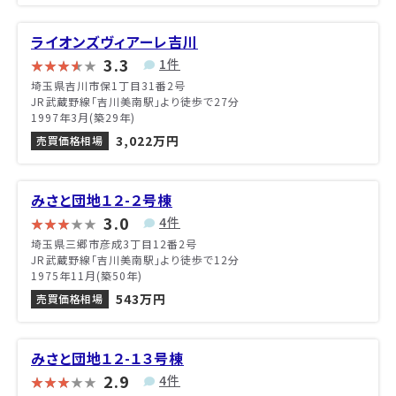
ライオンズヴィアーレ吉川
3.3
1件
埼玉県吉川市保1丁目31番2号
JR武蔵野線「吉川美南駅」より徒歩で27分
1997年3月(築29年)
3,022万円
売買価格相場
みさと団地１２-２号棟
3.0
4件
埼玉県三郷市彦成3丁目12番2号
JR武蔵野線「吉川美南駅」より徒歩で12分
1975年11月(築50年)
543万円
売買価格相場
みさと団地１２-１３号棟
2.9
4件