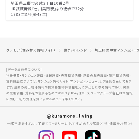
埼玉県三郷市彦成3丁目10番2号
JR武蔵野線「吉川美南駅」より徒歩で32分
1983年3月(築43年)
クラモア（住み替え情報サイト）
住まいトレンド
埼玉県の中古マンション一
[データ出典元について］
物件概要・マンション評価・住民評価・売買相場情報・過去の販売履歴・賃料相場情報・
賃料履歴については、マンション情報サイト
「マンションレビュー」
より提供を受けており
ます。過去の売出物件情報や賃貸募集物件情報を元に算出した参考情報であり、実際
の取引価格・賃料を保証するものではありません。また、スターツグループ各社は本情報
に関し一切の責任を負いませんのでご了承ください。
@kuramore_living
一都三県を中心に、子育てファミリーにおすすめの「お部屋と街」情報をお届け!