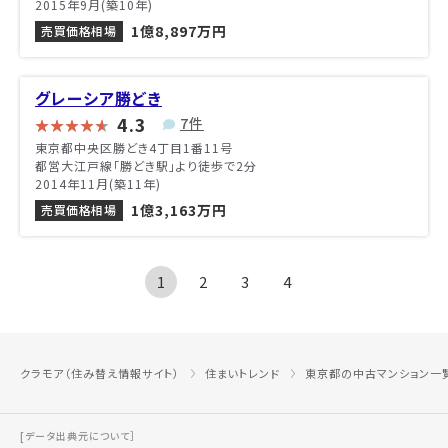
2015年9月(築10年)
1億8,897万円
売買価格相場
グレーシア勝どき
4.3
7件
東京都中央区勝どき4丁目1番11号
都営大江戸線「勝どき駅」より徒歩で2分
2014年11月(築11年)
1億3,163万円
売買価格相場
1
2
3
4
クラモア（住み替え情報サイト）
住まいトレンド
東京都の中古マンション一
[データ出典元について］