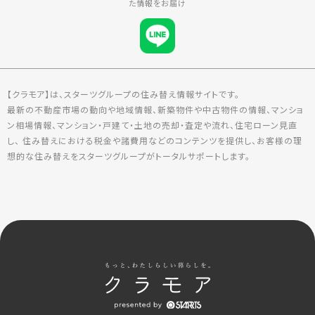
た情報をお届け
【クラモア】は、スターツグループの住み替え情報サイトです。
最新の不動産市場の動向や地域情報、新築物件や中古物件の情報、マンショ
ン相場情報、マンション・戸建て・土地の売却・査定や流れ、住宅ローン見直
し、 住み替えにおける税金や諸費用などのコンテンツを提供し、お客様の理
想的な住み替えをスターツグループがトータルサポートします。