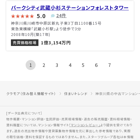
パークシティ武蔵小杉ステーションフォレストタワー
5.0
24件
神奈川県川崎市中原区新丸子東3丁目1100番15号
東急東横線「武蔵小杉駅」より徒歩で3分
2008年10月(築17年)
1億3,154万円
売買価格相場
1
2
3
4
5
6
7
クラモア（住み替え情報サイト）
住まいトレンド
神奈川県の中古マンション
[データ出典元について］
物件概要・マンション評価・住民評価・売買相場情報・過去の販売履歴・賃料相場情報・
賃料履歴については、マンション情報サイト
「マンションレビュー」
より提供を受けており
ます。過去の売出物件情報や賃貸募集物件情報を元に算出した参考情報であり、実際
の取引価格・賃料を保証するものではありません。また、スターツグループ各社は本情報