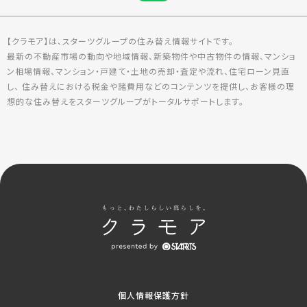
【クラモア】は、スターツグループの住み替え情報サイトです。
最新の不動産市場の動向や地域情報、新築物件や中古物件の情報、マンショ
ン相場情報、マンション・戸建て・土地の売却・査定や流れ、住宅ローン見直
し、 住み替えにおける税金や諸費用などのコンテンツを提供し、お客様の理
想的な住み替えをスターツグループがトータルサポートします。
個人情報保護方針