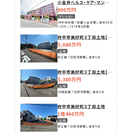
小金井ヘルス・ケア・マンショ
ン
900万円
マンション
JR中央本線 「武蔵小金井駅」 徒歩20分
/ 2DK / 1978年6月築
府中市美好町３丁目土地【A
区画】
5,080万円
土地
京王線 「分倍河原駅」 徒歩5分
府中市美好町３丁目土地【B
区画】
5,380万円
土地
JR南武線 「分倍河原駅」 徒歩5分
府中市美好町３丁目土地
1億460万円
土地
京王線 「分倍河原駅」 徒歩5分