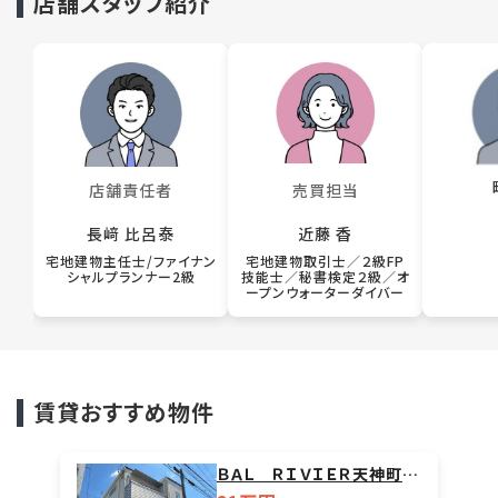
店舗スタッフ紹介
店舗責任者
売買担当
長﨑 比呂泰
近藤 香
宅地建物主任士/ファイナン
宅地建物取引士／２級FP
シャルプランナー2級
技能士／秘書検定２級／オ
ープンウォーターダイバー
賃貸おすすめ物件
ＢＡＬ ＲＩＶＩＥＲ天神町Ａ
棟