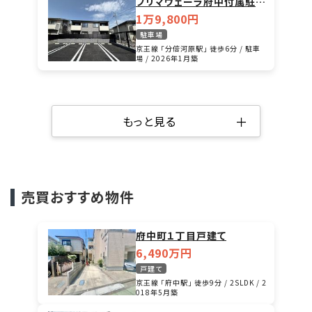
プリマヴェーラ府中付属駐車
場（0003）
1万9,800円
駐車場
京王線 「分倍河原駅」 徒歩6分 / 駐車
場 / 2026年1月築
＋
もっと見る
売買おすすめ物件
府中町１丁目戸建て
6,490万円
戸建て
京王線 「府中駅」 徒歩9分 / 2SLDK / 2
018年5月築