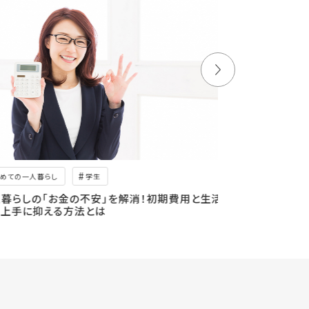
めての一人暮らし
学生
ペット
暮らしの「お金の不安」を解消！初期費用と生活
一人暮らしでも
上手に抑える方法とは
意点が知りたい