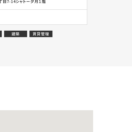
目7-14シャトー夕月１階
建築
賃貸管理