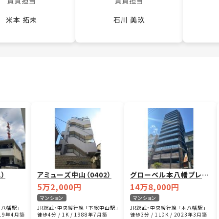
賃貸担当
賃貸担当
米本 拓未
石川 美玖
）
アミューズ中山（0402）
グローベル本八幡プレミ
アム（0904）
5万2,000円
14万8,000円
マンション
マンション
本八幡駅」
JR総武・中央緩行線 「下総中山駅」
JR総武・中央緩行線 「本八幡駅」
2019年4月築
徒歩4分 / 1K / 1988年7月築
徒歩3分 / 1LDK / 2023年3月築