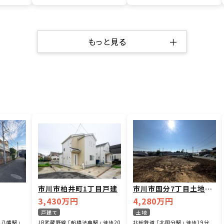
＋
もっと見る
市川市柏井町1丁目戸建
市川市国分7丁目土地4
区画
3,430万円
4,280万円
戸建て
土地
本八幡駅」
JR武蔵野線 「船橋法典駅」 徒歩20
北総鉄道 「北国分駅」 徒歩19分