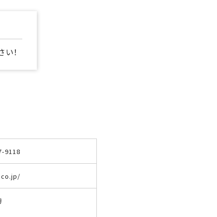
さい！
7-9118
co.jp/
号