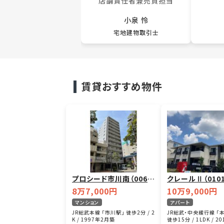
店舗責任者兼売買担当
小泉 怜
宅地建物取引士
賃貸おすすめ物件
プロシード市川南（006
クレールⅡ（0101
2）
8万7,000円
10万9,000円
マンション
アパート
JR総武本線 「市川駅」 徒歩2分 / 2
JR総武・中央緩行線 「
K / 1997年2月築
徒歩15分 / 1LDK / 