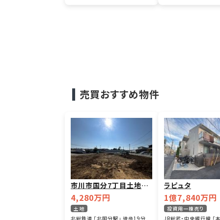
売買おすすめ物件
市川市国分7丁目土地7
ラピュタ
区画
4,280万円
1億7,840万円
土地
投資用一棟売り
北総鉄道 「北国分駅」 徒歩19分
JR総武・中央緩行線 「