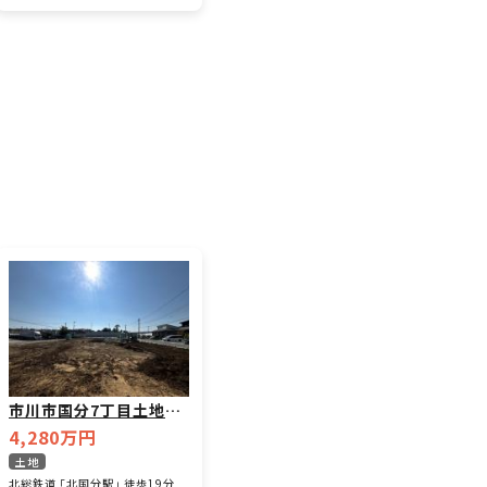
市川市国分7丁目土地5
区画
4,280万円
土地
北総鉄道 「北国分駅」 徒歩19分