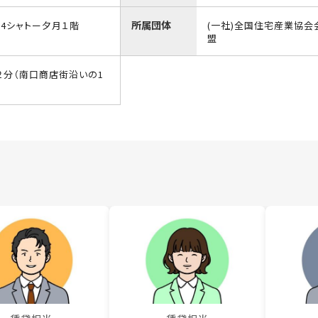
所属団体
14シャトー夕月１階
(一社)全国住宅産業協会
盟
分（南口商店街沿いの1