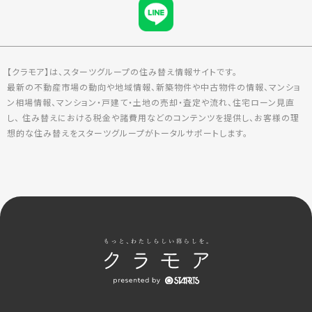
【クラモア】は、スターツグループの住み替え情報サイトです。
最新の不動産市場の動向や地域情報、新築物件や中古物件の情報、マンショ
ン相場情報、マンション・戸建て・土地の売却・査定や流れ、住宅ローン見直
し、 住み替えにおける税金や諸費用などのコンテンツを提供し、お客様の理
想的な住み替えをスターツグループがトータルサポートします。