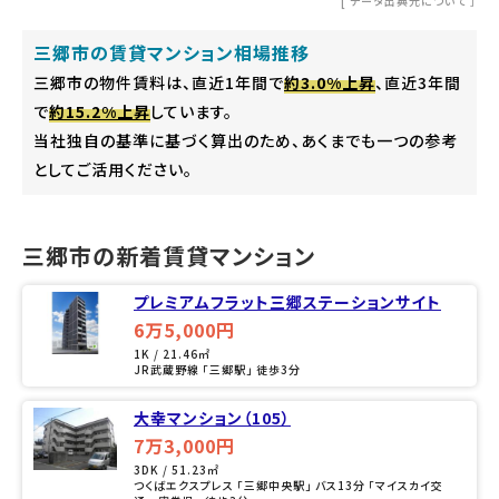
[
データ出典元について
］
三郷市の賃貸マンション相場推移
三郷市の物件賃料は、直近1年間で
約3.0%上昇
、直近3年間
で
約15.2%上昇
しています。
当社独自の基準に基づく算出のため、あくまでも一つの参考
としてご活用ください。
三郷市の新着賃貸マンション
プレミアムフラット三郷ステーションサイト
6万5,000円
1K / 21.46㎡
JR武蔵野線 「三郷駅」 徒歩3分
大幸マンション（105）
7万3,000円
3DK / 51.23㎡
つくばエクスプレス 「三郷中央駅」 バス13分 「マイスカイ交