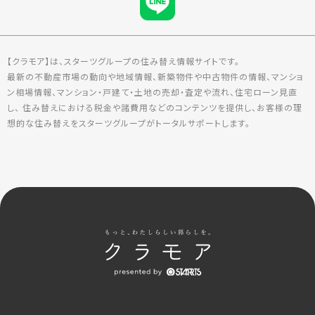
【クラモア】は、スターツグループの住み替え情報サイトです。
最新の不動産市場の動向や地域情報、新築物件や中古物件の情報、マンショ
ン相場情報、マンション・戸建て・土地の売却・査定や流れ、住宅ローン見直
し、 住み替えにおける税金や諸費用などのコンテンツを提供し、お客様の理
想的な住み替えをスターツグループがトータルサポートします。