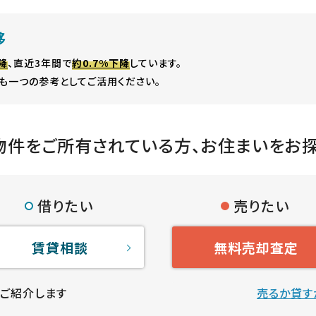
移
降
、直近3年間で
約0.7%下降
しています。
も一つの参考としてご活用ください。
物件をご所有されている方、
お住まいをお
借りたい
売りたい
賃貸相談
無料売却査定
ご紹介します
売るか貸す