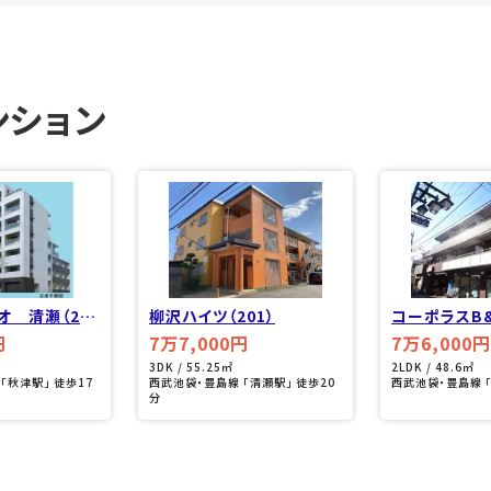
ンション
オ 清瀬（20
柳沢ハイツ（201）
コーポラスB&
円
7万7,000円
7万6,000円
3DK / 55.25㎡
2LDK / 48.6㎡
「秋津駅」 徒歩17
西武池袋・豊島線 「清瀬駅」 徒歩20
西武池袋・豊島線 
分