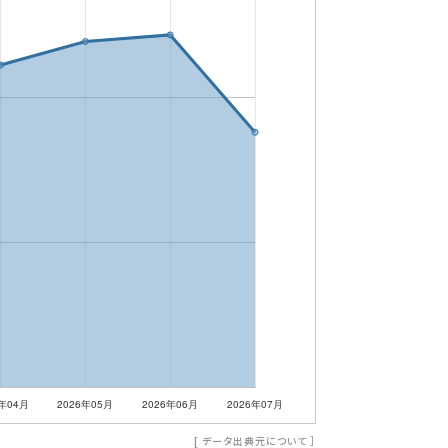
[
データ出典元について
］