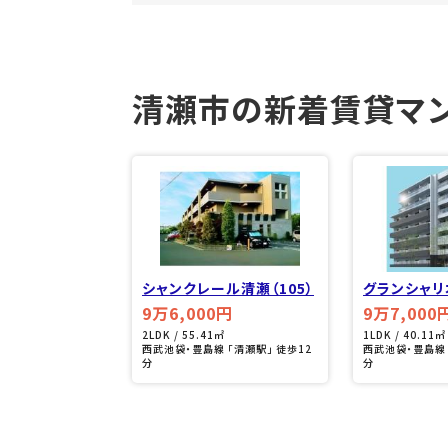
清瀬市の新着賃貸マ
シャンクレール清瀬（105）
グランシャリ
7）
9万6,000円
9万7,000
2LDK / 55.41㎡
1LDK / 40.11㎡
西武池袋・豊島線 「清瀬駅」 徒歩12
西武池袋・豊島線 
分
分