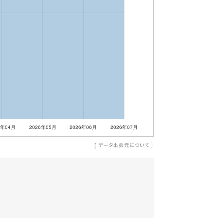
[
データ出典元について
］