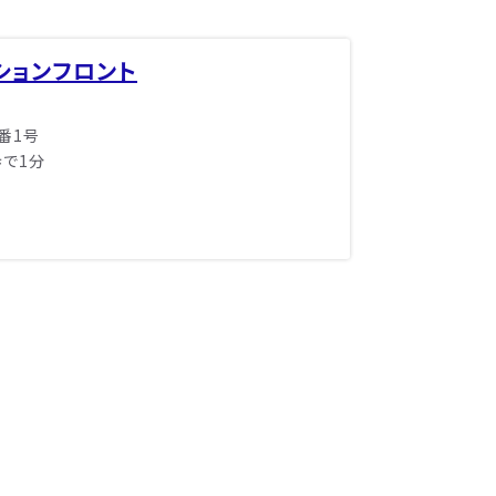
ションフロント
番1号
歩で1分