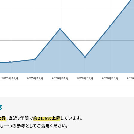
移
上昇
、直近3年間で
約21.6%上昇
しています。
も一つの参考としてご活用ください。