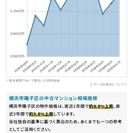
※専有面積70m²で算出した参考価格
[
データ出典元について
］
横浜市磯子区の中古マンション相場推移
横浜市磯子区の物件価格は、直近1年間で
約8.8%上昇
、直
近3年間で
約5.8%上昇
しています。
当社独自の基準に基づく算出のため、あくまでも一つの参考
としてご活用ください。