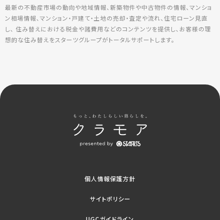
最新の不動産市場の動向や地域情報、新築物件や中古物件の情報、マンショ
ン相場情報、マンション・戸建て・土地の売却・査定や流れ、住宅ローン見直
し、 住み替えにおける税金や諸費用などのコンテンツを提供し、お客様の理
想的な住み替えをスターツグループがトータルサポートします。
個人情報保護方針
サイトポリシー
UGCガイドライン