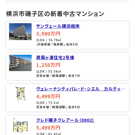
横浜市磯子区の新着中古マンション
サンヴェール横浜根岸
3,980万円
3LDK / 74.79㎡
JR根岸線 「根岸駅」 徒歩5分
屏風ヶ浦住宅2号棟
1,250万円
2LDK / 55.56㎡
京急本線 「屏風浦駅」 徒歩7分
ヴェレーナシティパレ・ド・シエル カルティエ
２（0104）
4,499万円
3LDK / 73.5㎡
京急本線 「屏風浦駅」 徒歩8分
クレド磯子クレアール（0802）
5,499万円
3LDK / 63.43㎡