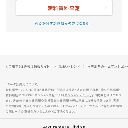
無料賃料査定
売るか貸すかお悩みの方はこちら
クラモア（住み替え情報サイト）
住まいトレンド
神奈川県の中古マンション
[データ出典元について］
物件概要・マンション評価・住民評価・売買相場情報・過去の販売履歴・賃料相場情報・
賃料履歴については、マンション情報サイト
「マンションレビュー」
より提供を受けており
ます。過去の売出物件情報や賃貸募集物件情報を元に算出した参考情報であり、実際
の取引価格・賃料を保証するものではありません。また、スターツグループ各社は本情報
に関し一切の責任を負いませんのでご了承ください。
@kuramore_living