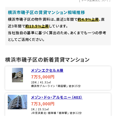
[
データ出典元について
］
横浜市磯子区の賃貸マンション相場推移
横浜市磯子区の物件賃料は、直近1年間で
約4.9%上昇
、直
近3年間で
約13.5%上昇
しています。
当社独自の基準に基づく算出のため、あくまでも一つの参考
としてご活用ください。
横浜市磯子区の新着賃貸マンション
メゾンエクセルＡ棟
7万5,000円
2DK / 41.31㎡
横浜市ブルーライン 「蒔田駅」 徒歩15分
メゾン・ドゥ・アルモニー（403）
7万3,000円
1K / 25.51㎡
JR京浜東北・根岸線 「根岸駅」 徒歩12分