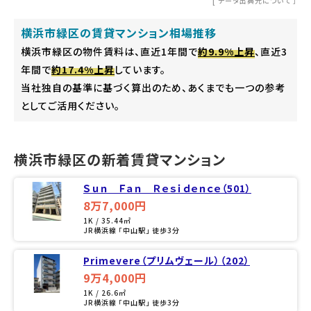
[
データ出典元について
］
横浜市緑区の賃貸マンション相場推移
横浜市緑区の物件賃料は、直近1年間で
約9.9%上昇
、直近3
年間で
約17.4%上昇
しています。
当社独自の基準に基づく算出のため、あくまでも一つの参考
としてご活用ください。
横浜市緑区の新着賃貸マンション
Ｓｕｎ＿Ｆａｎ＿Ｒｅｓｉｄｅｎｃｅ（501）
8万7,000円
1K / 35.44㎡
JR横浜線 「中山駅」 徒歩3分
Primevere（プリムヴェール）（202）
9万4,000円
1K / 26.6㎡
JR横浜線 「中山駅」 徒歩3分