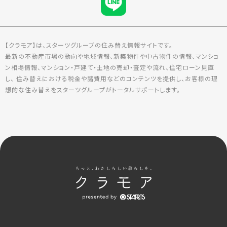
【クラモア】は、スターツグループの住み替え情報サイトです。
最新の不動産市場の動向や地域情報、新築物件や中古物件の情報、マンショ
ン相場情報、マンション・戸建て・土地の売却・査定や流れ、住宅ローン見直
し、 住み替えにおける税金や諸費用などのコンテンツを提供し、お客様の理
想的な住み替えをスターツグループがトータルサポートします。