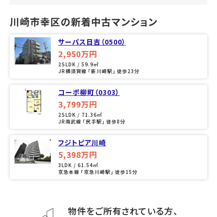
川崎市幸区の新着中古マンション
サーパス日吉（0500）
2,950万円
2SLDK / 59.9㎡
JR横須賀線 「新川崎駅」 徒歩23分
コーポ柳町（0303）
3,799万円
2SLDK / 71.36㎡
JR南武線 「尻手駅」 徒歩8分
フジトピア川崎
5,398万円
3LDK / 61.54㎡
京急本線 「京急川崎駅」 徒歩15分
物件をご所有されている方、