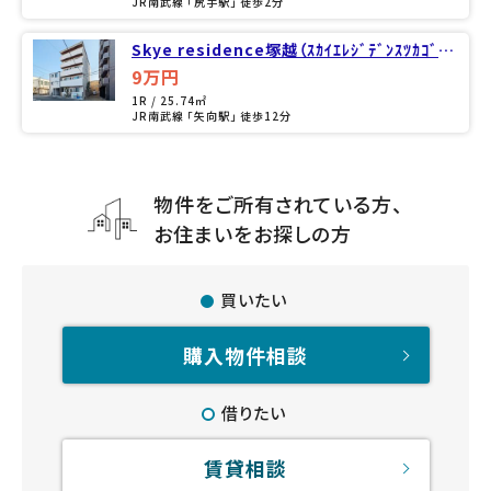
JR南武線 「尻手駅」 徒歩2分
Skye residence塚越（ｽｶｲｴﾚｼﾞﾃﾞﾝｽﾂｶｺﾞｼ）
（102）
9万円
1R / 25.74㎡
JR南武線 「矢向駅」 徒歩12分
物件をご所有されている方、
お住まいをお探しの方
買いたい
購入物件相談
借りたい
賃貸相談