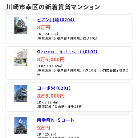
川崎市幸区の新着賃貸マンション
ビアン川崎（0204）
8万円
1K / 24.07㎡
JR京浜東北・根岸線 「川崎駅」 徒歩10分
Ｇｒｅｅｎ ｈｉｌｌｓ ｉ（0102）
8万5,000円
1LDK / 33.49㎡
JR京浜東北・根岸線 「川崎駅」 バス10分 「小向交番前」 徒歩2
分
コーポ栄（0201）
8万8,000円
1DK / 38.4㎡
JR南武線 「矢向駅」 徒歩13分
南幸町Ｎ・Ｓコート
9万円
1K / 25.9㎡