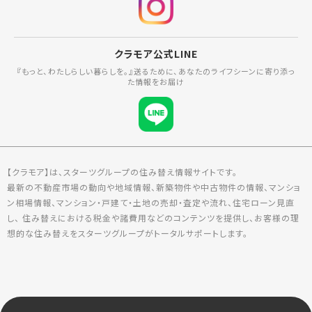
クラモア公式LINE
『もっと、わたしらしい暮らしを。』送るために、あなたのライフシーンに寄り添っ
た情報をお届け
【クラモア】は、スターツグループの住み替え情報サイトです。
最新の不動産市場の動向や地域情報、新築物件や中古物件の情報、マンショ
ン相場情報、マンション・戸建て・土地の売却・査定や流れ、住宅ローン見直
し、 住み替えにおける税金や諸費用などのコンテンツを提供し、お客様の理
想的な住み替えをスターツグループがトータルサポートします。