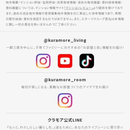
物件概要・マンション評価・住民評価・売買相場情報・過去の販売履歴・賃料相場情報・
賃料履歴については、マンション情報サイト
「マンションレビュー」
より提供を受けており
ます。過去の売出物件情報や賃貸募集物件情報を元に算出した参考情報であり、実際
の取引価格・賃料を保証するものではありません。また、スターツグループ各社は本情報
に関し一切の責任を負いませんのでご了承ください。
@kuramore_living
一都三県を中心に、子育てファミリーにおすすめの「お部屋と街」情報をお届け!
@kuramore_room
毎日が楽しくなる、素敵なお部屋づくりのアイデアをお届け
クラモア公式LINE
『もっと、わたしらしい暮らしを。』送るために、あなたのライフシーンに寄り添っ