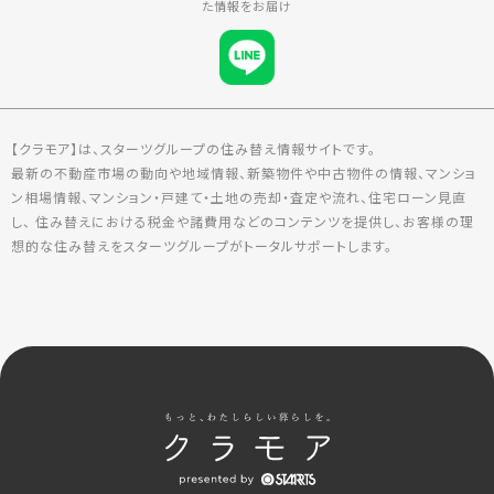
た情報をお届け
【クラモア】は、スターツグループの住み替え情報サイトです。
最新の不動産市場の動向や地域情報、新築物件や中古物件の情報、マンショ
ン相場情報、マンション・戸建て・土地の売却・査定や流れ、住宅ローン見直
し、 住み替えにおける税金や諸費用などのコンテンツを提供し、お客様の理
想的な住み替えをスターツグループがトータルサポートします。