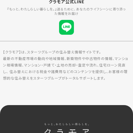
クラモア公式LINE
『もっと、わたしらしい暮らしを。』送るために、あなたのライフシーンに寄り添っ
た情報をお届け
【クラモア】は、スターツグループの住み替え情報サイトです。
最新の不動産市場の動向や地域情報、新築物件や中古物件の情報、マンショ
ン相場情報、マンション・戸建て・土地の売却・査定や流れ、住宅ローン見直
し、 住み替えにおける税金や諸費用などのコンテンツを提供し、お客様の理
想的な住み替えをスターツグループがトータルサポートします。