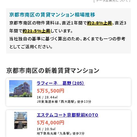
[
データ出典元について
］
京都市南区の賃貸マンション相場推移
京都市南区の物件賃料は、直近1年間で
約2.8%上昇
、直近3
年間で
約21.5%上昇
しています。
当社独自の基準に基づく算出のため、あくまでも一つの参考
としてご活用ください。
京都市南区の新着賃貸マンション
ラフィーネ 葛野（205）
5万5,500円
1K / 28.44㎡
JR東海道本線 「西大路駅」 徒歩13分
エステムコート京都駅前KOTO
5万4,000円
1K / 20.9㎡
地下鉄烏丸線 「九条駅」 徒歩3分