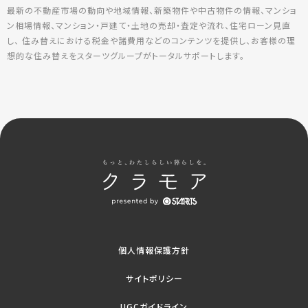
最新の不動産市場の動向や地域情報、新築物件や中古物件の情報、マンショ
ン相場情報、マンション・戸建て・土地の売却・査定や流れ、住宅ローン見直
し、 住み替えにおける税金や諸費用などのコンテンツを提供し、お客様の理
想的な住み替えをスターツグループがトータルサポートします。
個人情報保護方針
サイトポリシー
UGCガイドライン