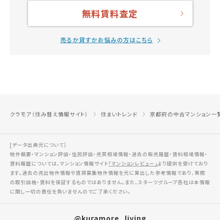
無料賃料査定
売るか貸すかお悩みの方はこちら
クラモア（住み替え情報サイト）
住まいトレンド
京都府の中古マンション一
[データ出典元について］
物件概要・マンション評価・住民評価・売買相場情報・過去の販売履歴・賃料相場情報・
賃料履歴については、マンション情報サイト
「マンションレビュー」
より提供を受けており
ます。過去の売出物件情報や賃貸募集物件情報を元に算出した参考情報であり、実際
の取引価格・賃料を保証するものではありません。また、スターツグループ各社は本情報
に関し一切の責任を負いませんのでご了承ください。
@kuramore_living