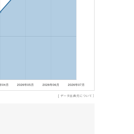
[
データ出典元について
］