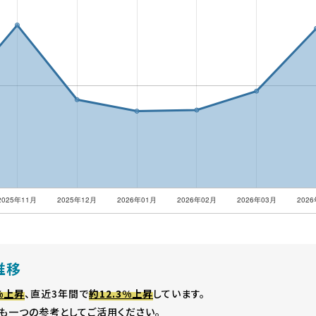
推移
3%上昇
、直近3年間で
約12.3%上昇
しています。
も一つの参考としてご活用ください。