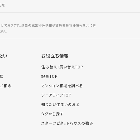
相場
受けております。過去の売出物件情報や賃貸募集物件情報を元に算
さい。
たい
お役立ち情報
住み替え・買い替えTOP
談
記事TOP
ご相談
マンション相場を調べる
シニアライフTOP
知りたい住まいのお金
タグから探す
スターツピタットハウスの強み