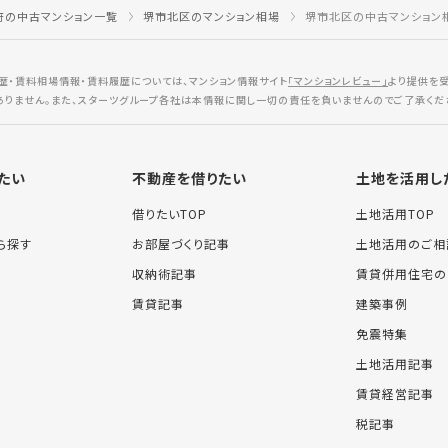
府の中古マンション一覧
堺市北区のマンション相場
堺市北区の中古マンション
歴・賃料相場情報・賃料履歴については、マンション情報サイト
「マンションレビュー」
より提供を
ありません。また、スターツグループ各社は本情報に関し一切の責任を負いませんのでご了承くだ
たい
不動産を借りたい
土地を活用し
借りたいTOP
土地活用TOP
ら探す
お部屋づくり記事
土地活用のご相
収納術記事
賃貸併用住宅の
賃貸記事
建築事例
免震特集
土地活用記事
賃貸経営記事
税記事