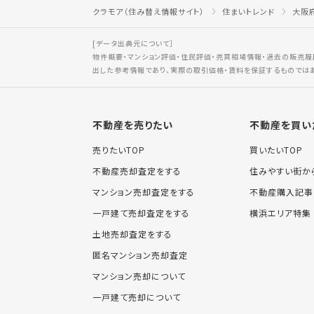
クラモア（住み替え情報サイト）
住まいトレンド
大阪
[データ出典元について］
物件概要・マンション評価・住民評価・売買相場情報・過去の販売履
出した参考情報であり、実際の取引価格・賃料を保証するものでは
不動産を売りたい
不動産を買い
売りたいTOP
買いたいTOP
不動産売却査定をする
住みやすい街か
マンション売却査定をする
不動産購入記事
一戸建て売却査定をする
横浜エリア特集
土地売却査定をする
匿名マンション売却査定
マンション売却について
一戸建て売却について