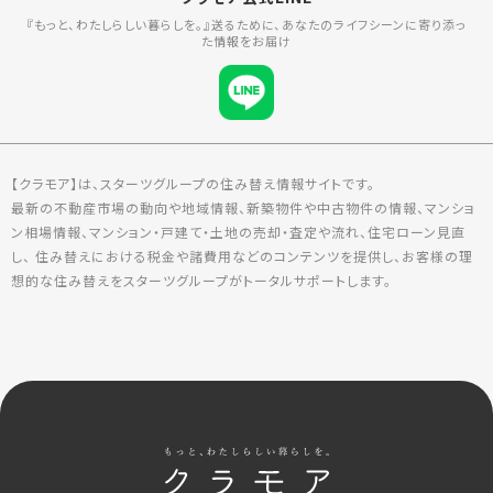
『もっと、わたしらしい暮らしを。』送るために、あなたのライフシーンに寄り添っ
た情報をお届け
【クラモア】は、スターツグループの住み替え情報サイトです。
最新の不動産市場の動向や地域情報、新築物件や中古物件の情報、マンショ
ン相場情報、マンション・戸建て・土地の売却・査定や流れ、住宅ローン見直
し、 住み替えにおける税金や諸費用などのコンテンツを提供し、お客様の理
想的な住み替えをスターツグループがトータルサポートします。