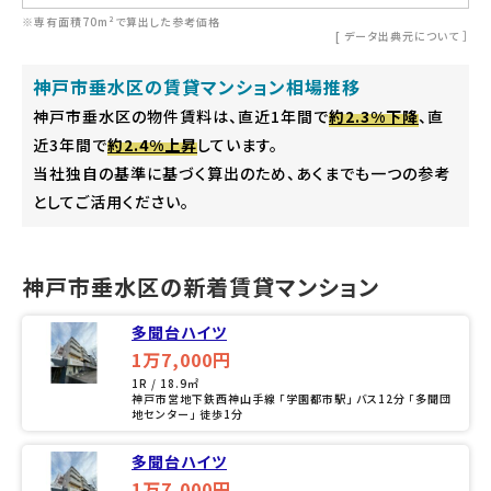
※専有面積70m²で算出した参考価格
[
データ出典元について
］
神戸市垂水区の賃貸マンション相場推移
神戸市垂水区の物件賃料は、直近1年間で
約2.3%下降
、直
近3年間で
約2.4%上昇
しています。
当社独自の基準に基づく算出のため、あくまでも一つの参考
としてご活用ください。
神戸市垂水区の新着賃貸マンション
多聞台ハイツ
1万7,000円
1R / 18.9㎡
神戸市営地下鉄西神山手線 「学園都市駅」 バス12分 「多聞団
地センター」 徒歩1分
多聞台ハイツ
1万7,000円