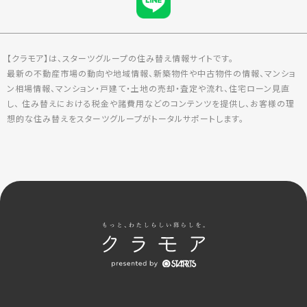
【クラモア】は、スターツグループの住み替え情報サイトです。
最新の不動産市場の動向や地域情報、新築物件や中古物件の情報、マンショ
ン相場情報、マンション・戸建て・土地の売却・査定や流れ、住宅ローン見直
し、 住み替えにおける税金や諸費用などのコンテンツを提供し、お客様の理
想的な住み替えをスターツグループがトータルサポートします。