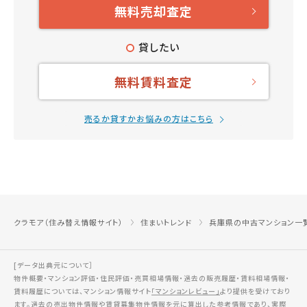
無料売却査定
貸したい
無料賃料査定
売るか貸すかお悩みの方はこちら
クラモア（住み替え情報サイト）
住まいトレンド
兵庫県の中古マンション一
[データ出典元について］
物件概要・マンション評価・住民評価・売買相場情報・過去の販売履歴・賃料相場情報・
賃料履歴については、マンション情報サイト
「マンションレビュー」
より提供を受けており
ます。過去の売出物件情報や賃貸募集物件情報を元に算出した参考情報であり、実際