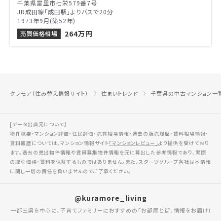
千葉県富里市七栄579番7号
JR成田線「成田駅」よりバスで20分
1973年9月(築52年)
264万円
売買価格相場
クラモア（住み替え情報サイト）
住まいトレンド
千葉県の中古マンション一
[データ出典元について］
物件概要・マンション評価・住民評価・売買相場情報・過去の販売履歴・賃料相場情報・
賃料履歴については、マンション情報サイト
「マンションレビュー」
より提供を受けており
ます。過去の売出物件情報や賃貸募集物件情報を元に算出した参考情報であり、実際
の取引価格・賃料を保証するものではありません。また、スターツグループ各社は本情報
に関し一切の責任を負いませんのでご了承ください。
@kuramore_living
一都三県を中心に、子育てファミリーにおすすめの「お部屋と街」情報をお届け!