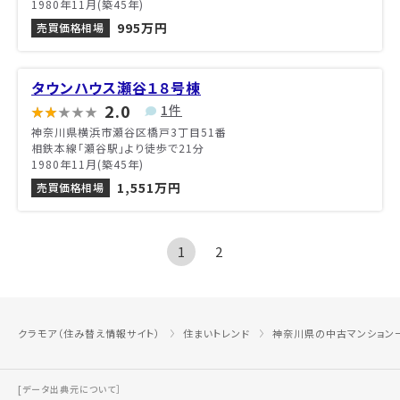
1980年11月(築45年)
995万円
売買価格相場
タウンハウス瀬谷１８号棟
2.0
1件
神奈川県横浜市瀬谷区橋戸3丁目51番
相鉄本線「瀬谷駅」より徒歩で21分
1980年11月(築45年)
1,551万円
売買価格相場
1
2
クラモア（住み替え情報サイト）
住まいトレンド
神奈川県の中古マンション
[データ出典元について］