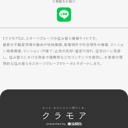
た情報をお届け
【クラモア】は、スターツグループの住み替え情報サイトです。
最新の不動産市場の動向や地域情報、新築物件や中古物件の情報、マンショ
ン相場情報、マンション・戸建て・土地の売却・査定や流れ、住宅ローン見直
し、 住み替えにおける税金や諸費用などのコンテンツを提供し、お客様の理
想的な住み替えをスターツグループがトータルサポートします。