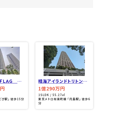
ＦＬＡＧ ＰＡ
晴海アイランドトリトンス
ＡＧＥ Ｔ棟
クェアビュータワー１号棟
万円
1億290万円
1SLDK / 55.27㎡
どき駅」 徒歩15分
東京メトロ有楽町線 「月島駅」 徒歩6
分