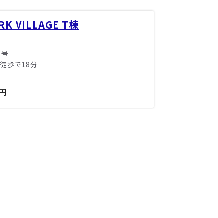
RK VILLAGE T棟
7号
徒歩で18分
万円