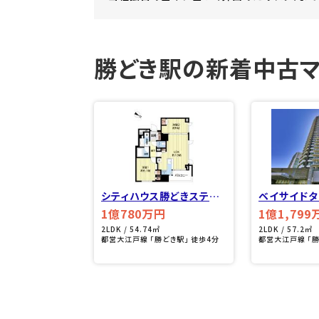
勝どき駅の新着中古マ
シティハウス勝どきステー
ベイサイドタ
ションコート（0506）
02）
1億780万円
1億1,799
2LDK / 54.74㎡
2LDK / 57.2㎡
都営大江戸線 「勝どき駅」 徒歩4分
都営大江戸線 「勝