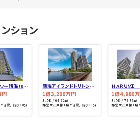
ンション
ワー晴海（08
晴海アイランドトリトンス
ＨＡＲＵＭＩ 
クエアビュータワー（430
ＲＫ ＶＩＬＬ
万円
1億3,200万円
1億4,980
8）
3LDK / 94.12㎡
3LDK / 74.33㎡
どき駅」 徒歩10分
都営大江戸線 「勝どき駅」 徒歩11分
都営大江戸線 「勝