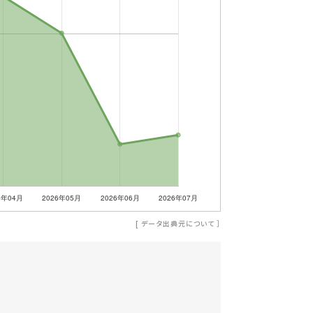
[
データ出典元について
］