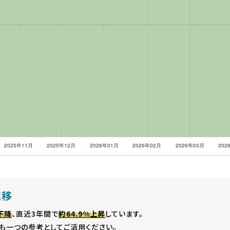
推移
下降
、直近3年間で
約64.9%上昇
しています。
も一つの参考としてご活用ください。