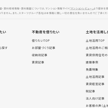
歴・賃料相場情報・賃料履歴については、マンション情報サイト
「マンションレビュー」
より提供を
ありません。また、スターツグループ各社は本情報に関し一切の責任を負いませんのでご了承くだ
たい
不動産を借りたい
土地を活用し
借りたいTOP
土地活用TOP
ら探す
お部屋づくり記事
土地活用のご相
収納術記事
賃貸併用住宅の
賃貸記事
建築事例
免震特集
土地活用記事
賃貸経営記事
税記事
法人向け記事
お客様の声（土