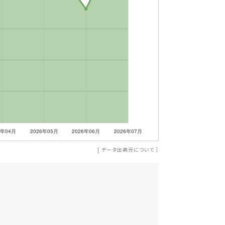
[
データ出典元について
］