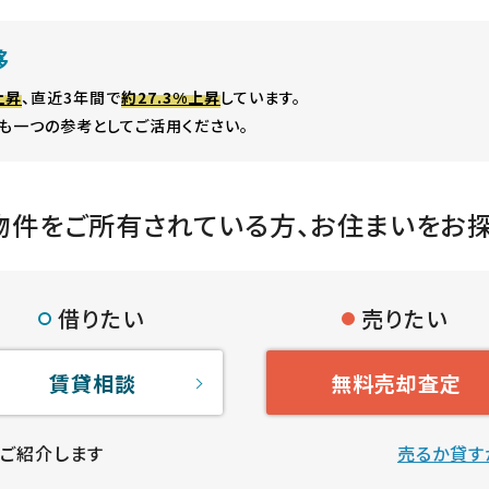
移
上昇
、直近3年間で
約27.3%上昇
しています。
も一つの参考としてご活用ください。
物件をご所有されている方、
お住まいをお
借りたい
売りたい
賃貸相談
無料売却査定
ご紹介します
売るか貸す