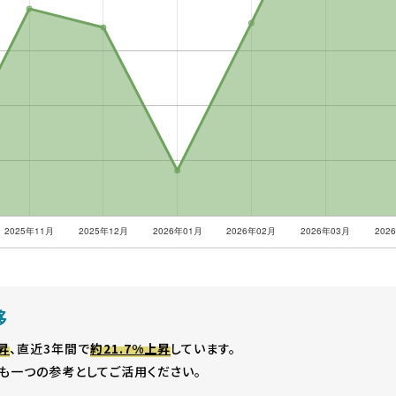
移
昇
、直近3年間で
約21.7%上昇
しています。
も一つの参考としてご活用ください。