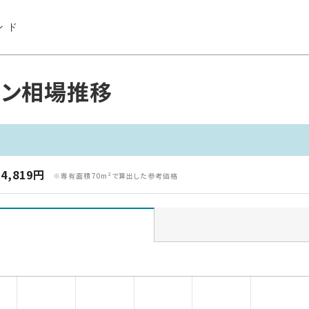
ンド
ョン相場推移
4,819円
※専有面積70m²で算出した参考価格