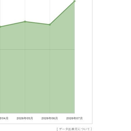
[
データ出典元について
］