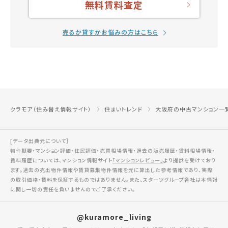
無料賃料査定
売るか貸すかお悩みの方はこちら
クラモア（住み替え情報サイト）
住まいトレンド
大阪府の中古マンション一
[データ出典元について］
物件概要・マンション評価・住民評価・売買相場情報・過去の販売履歴・賃料相場情報・
賃料履歴については、マンション情報サイト
「マンションレビュー」
より提供を受けており
ます。過去の売出物件情報や賃貸募集物件情報を元に算出した参考情報であり、実際
の取引価格・賃料を保証するものではありません。また、スターツグループ各社は本情報
に関し一切の責任を負いませんのでご了承ください。
@kuramore_living