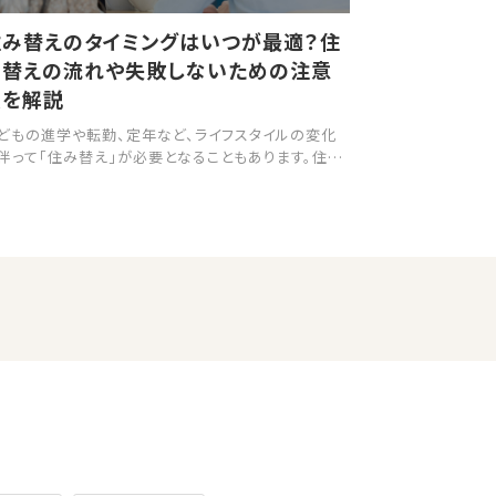
住み替えのタイミングはいつが最適？住
み替えの流れや失敗しないための注意
点を解説
どもの進学や転勤、定年など、ライフスタイルの変化
伴って「住み替え」が必要となることもあります。住み
えは、家の売却と購入を同時に行うことから、引越し
タイミングを合わせにくいという点も特徴なので、全
の流れを把握し、計画的に行うことが望ましいです。
こで本記事では、住み替えの流れや住み替えを検討
る最適なタイミング、失敗しないための注意点につい
解説します。