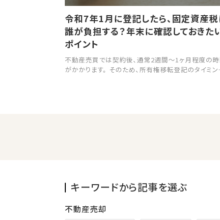
令和7年1月に登記したら、固定資産税
誰が負担する？年末に確認しておきた
ポイント
不動産売買では契約後、通常2週間～1ヶ月程度の時
がかかります。 そのため、所有権移転登記のタイミン
によっては、固定資産税の納税義務者が変わること
る点に注意しなければなりません。 本記事では、令和
年1月以降に所有権移転登記を行った場合、固定資
の負担者は誰になるのかについて解説していきます。
キーワードから記事を選ぶ
不動産売却