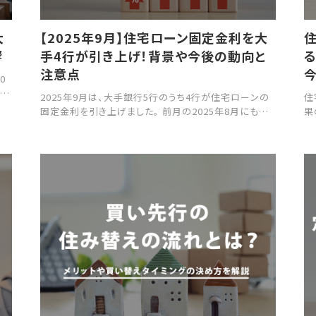
大
【2025年9月】住宅ローン固定金利を大
住
響
手4行が引き上げ！背景や今後の動向と
注意点
0
2025年9月は、大手銀行5行のうち4行が住宅ローンの
住
跡
固定金利を引き上げました。 前月の2025年8月にも引
果
記
き上げが行われており、固定金利の上昇傾向が続いて
に
影
いる状況です。 本記事では、住宅ローン固定金利の最
あ
解説
新動向や引き上げの背景、今後の見通しについて分か
住
りやすく解説します。
せ
の