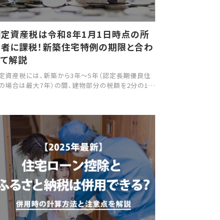
固定資産税は令和8年1月1日時点の所
有者に課税！新築住宅特例の期限と合わ
せて解説
定資産税には、新築から3年～5年（認定長期優良住
の場合は最大7年）の間、建物部分の税額を2分の1に
減できる「新築住宅特例」があります。 ただし、この特
を適用するためには、現行制度では令和8年3月31日
でに新築することが条件です。 本記事では、固定資産
の基本や新築住宅特例の内容を詳しく解説するとと
に、期限を過ぎた場合にどうなるのか、さらに延長の
能性についても取り上げますので、ぜひ参考にしてく
さい。