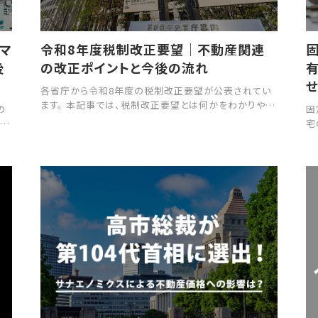
譲マ
令和8年度税制改正要望｜不動産関連
後
の改正ポイントと今後の流れ
各省庁から令和8年度の税制改正要望が公表されてい
ます。 本記事では、税制改正要望とは何かをわかりやす
の
固
く解説するとともに、特に不動産分野に絞って、具体的
。
宅
な税制改正要望の内容から、改正税制施行までの流れ
向に
軽
など詳しく紹介します。
解説
例
ま
税
も
可
だ