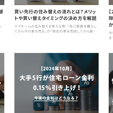
替
買い先行の住み替えの流れとは？メリッ
【
トや買い替えタイミングの決め方を解説
除
か
た
マイホームの住み替えを考える際、「先に新居を購入し
る
てから今の家を売る」か「現在の家を売却してから新居
令
てい
を購入する」かで迷う方も多いのではないでしょうか。
ま
が
本記事では、住み替えの買い先行に焦点を当て、そのメ
を
帯の
リット・デメリットや成功のポイントを詳しく解説します。
ど
あ
リスクを抑えながらスムーズに住み替えを進める方法
気
増え
を学び、理想の新生活を実現しましょう。
定
紹
説
な