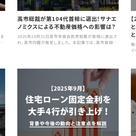
高市総裁が第104代首相に選出！サナエ
【
ノミクスによる不動産価格への影響は？
いま
2025年10月21日高市早苗自民党総裁が首相に選出さ
と
れ、高市内閣が発足しました。 本記事では、高市首相が
毎
不
掲げる経済政策「サナエノミクス」の概容と、その政策が
イ
産
不動産価格に与える影響について考察します。
ど
不
方
を
る
除
イ