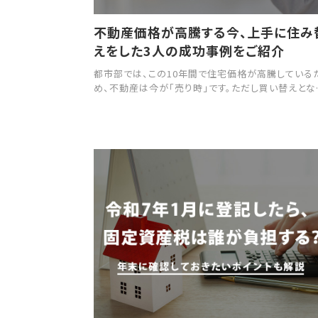
不動産価格が高騰する今、上手に住み
えをした3人の成功事例をご紹介
都市部では、この10年間で住宅価格が高騰している
め、不動産は今が「売り時」です。ただし買い替えとな
と、新たに購入する住み替え先の住宅価格も上がっ
るため、なかなか買い替えに踏み切れないでいる人
少なくありません。 本記事では、住宅ローン返済世
家計診断を行っているファイナンシャルプランナーで
る筆者が、不動産価格が上昇する中、住居費負担が
ないように上手に買い替えをしたお客様の事例をご
介します。