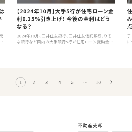
は
【2024年10月】大手5行が住宅ローン金
い
利0.15%引き上げ！ 今後の金利はどう
なる？
間
2024年10月、三井住友銀行、三井住友信託銀行、りそ
子
グ
な銀行など国内の大手銀行5行が住宅ローン変動金利
に
があ
の引き上げを行いました。 本記事では、金利が引き上げ
替
7
られた背景や不動産市場への影響、今後の動向につい
の
産税
て詳しく解説していきます。 不動産の売却を考えている
体
方にとって大きな影響がある内容なので、ぜひ参考にし
そ
てください。
す
て
1
2
3
4
5
10
不動産売却